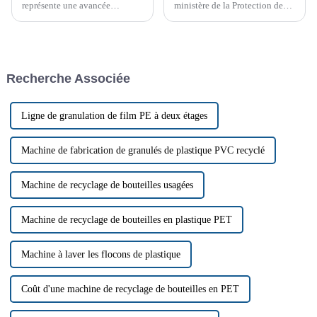
représente une avancée
ministère de la Protection de
significative dans la
l'environnement a ajusté et
technologie du broyage. Sa
répertorié 24 types de « déchets
conception bien pensée et ses
étrangers » solides, dont les
composants approuvés par les
déchets plastiques et les
clients en font un atout
déchets de papier, dans le
Recherche Associée
précieux pour toute
catalogue des déchets interdits.
exploitation.
Ligne de granulation de film PE à deux étages
Machine de fabrication de granulés de plastique PVC recyclé
Machine de recyclage de bouteilles usagées
Machine de recyclage de bouteilles en plastique PET
Machine à laver les flocons de plastique
Coût d'une machine de recyclage de bouteilles en PET