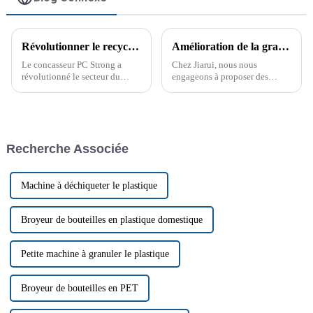
Révolutionner le recyclage des déchets avec le PC Strong Crusher
Amélioration de la granulation du PET grâce à la ligne de granulation PET de Jiarui
Le concasseur PC Strong a
Chez Jiarui, nous nous
révolutionné le secteur du
engageons à proposer des
recyclage des déchets, offrant
machines de pointe répondant
des solutions innovantes pour
aux besoins exigeants de divers
le traitement des matériaux
secteurs. Notre produit phare, la
résistants et volumineux. Face
ligne de granulation PET, est
aux préoccupations
une machine sophistiquée…
Recherche Associée
environnementales croissantes
et à l'augmentation des coûts,
le PC Strong Crusher a
révolutionné le secteur du
Machine à déchiqueter le plastique
recyclage des déchets, offrant
des solutions innovantes pour
le traitement des matériaux
Broyeur de bouteilles en plastique domestique
résistants et volumineux.
Petite machine à granuler le plastique
Broyeur de bouteilles en PET