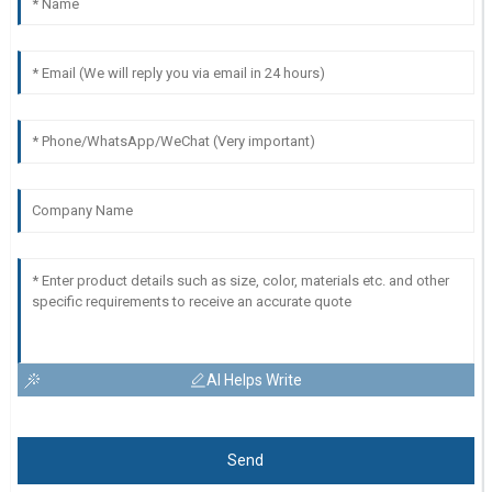
AI Helps Write
Send