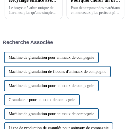
Recyclage efficace avec le broyeur à arbre unique
Pourquoi choisir un broyeur à arbre unique ?
Le broyeur à arbre unique de
Pour décomposer des matériaux
Jiarui est plus qu'une simple
en morceaux plus petits et plus
machine ; c'est une solution
faciles à manipuler, les
conçue pour améliorer
broyeurs à arbre unique sont un
l'efficacité de votre processus
choix populaire dans les
de recyclage. Grâce à sa
industries. Leur polyvalence,
construction robuste et…
leur efficacité et leur durabilité
Recherche Associée
en font…
Machine de granulation pour animaux de compagnie
Machine de granulation de flocons d'animaux de compagnie
Machine de granulation pour animaux de compagnie
Granulateur pour animaux de compagnie
Machine de granulation pour animaux de compagnie
Ligne de production de granulés pour animaux de compagnie