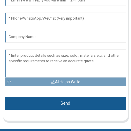
AI Helps Write
Send