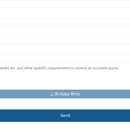
AI Helps Write
Send