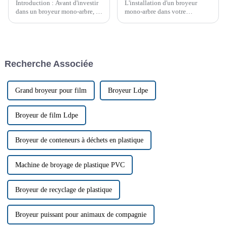
Introduction : Avant d'investir
L'installation d'un broyeur
dans un broyeur mono-arbre, il
mono-arbre dans votre
est essentiel de prendre une
établissement peut
décision éclairée. Les avis
considérablement améliorer
clients fournissent des
vos processus de gestion et de
informations précieuses sur les
recyclage des déchets. Ces
performances, la durabilité et la
machines puissantes sont
Recherche Associée
satisfaction générale.
conçues pour traiter une grande
variété de matériaux.
Grand broyeur pour film
Broyeur Ldpe
Broyeur de film Ldpe
Broyeur de conteneurs à déchets en plastique
Machine de broyage de plastique PVC
Broyeur de recyclage de plastique
Broyeur puissant pour animaux de compagnie