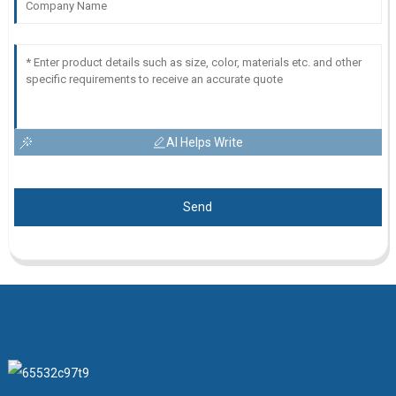
AI Helps Write
Send