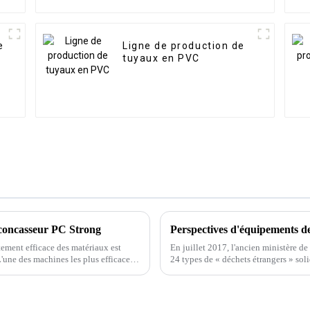
e
Ligne de production de
tuyaux en PVC
u concasseur PC Strong
Perspectives d'équipements de
tement efficace des matériaux est
En juillet 2017, l'ancien ministère de
L'une des machines les plus efficaces
24 types de « déchets étrangers » soli
ières est…
papier, dans le catalogue des déchets 