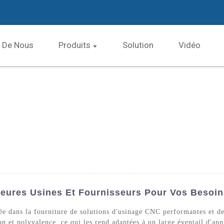
 De Nous
Produits
Solution
Vidéo
leures Usines Et Fournisseurs Pour Vos Besoin
ée dans la fourniture de solutions d'usinage CNC performantes et de
on et polyvalence, ce qui les rend adaptées à un large éventail d'ap