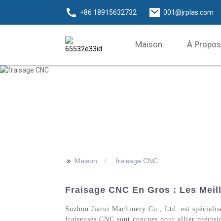
+86 18915632732
001@jrplas.com
Maison
À Propos
>>
Maison
fraisage CNC
Fraisage CNC En Gros : Les Meil
Suzhou Jiarui Machinery Co., Ltd. est spécialis
fraiseuses CNC sont conçues pour allier précisi