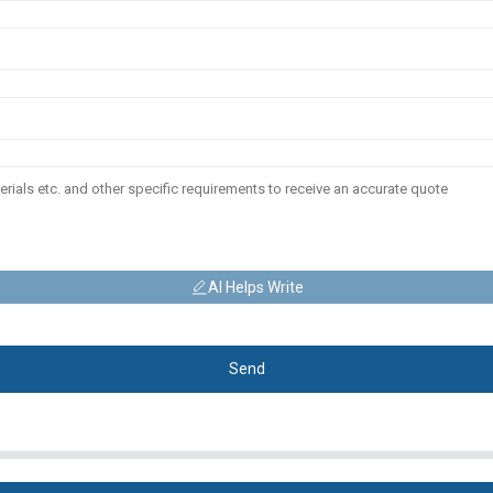
AI Helps Write
Send