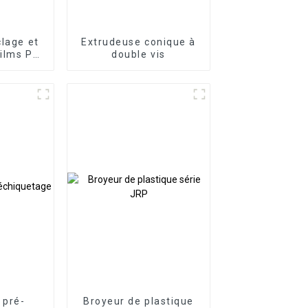
clage et
Extrudeuse conique à
films PP
double vis
 pré-
Broyeur de plastique