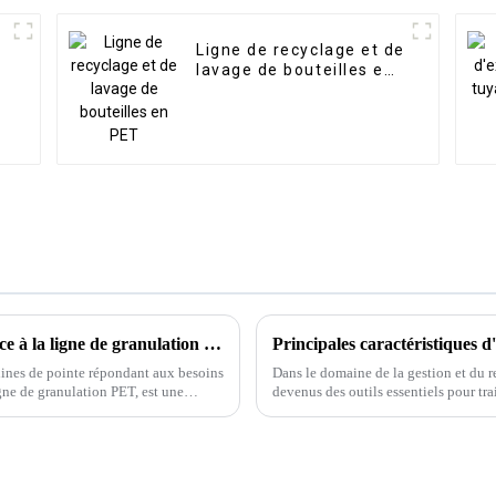
Ligne de recyclage et de
lavage de bouteilles en
PET
Amélioration de la granulation du PET grâce à la ligne de granulation PET de Jiarui
Principales caractéristiques 
ines de pointe répondant aux besoins
Dans le domaine de la gestion et du r
igne de granulation PET, est une
devenus des outils essentiels pour tr
machines sont conçues pour traiter to