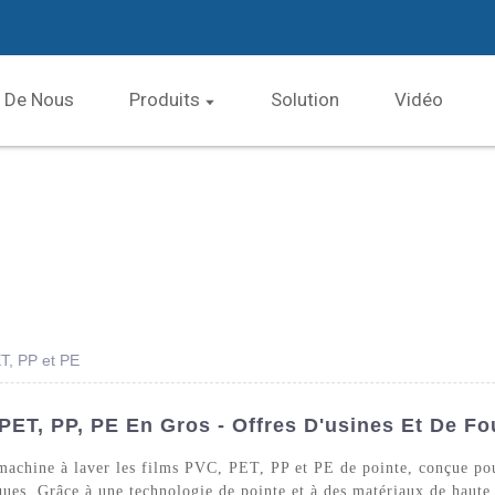
 De Nous
Produits
Solution
Vidéo
ET, PP et PE
PET, PP, PE En Gros - Offres D'usines Et De Fo
achine à laver les films PVC, PET, PP et PE de pointe, conçue pour
ques. Grâce à une technologie de pointe et à des matériaux de haute 