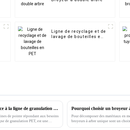
Ligne de recyclage et de
lavage de bouteilles en
PET
Amélioration de la granulation du PET grâce à la ligne de granulation PET de Jiarui
Pourquoi choisir un broyeur 
ines de pointe répondant aux besoins
Pour décomposer des matériaux en morc
igne de granulation PET, est une
broyeurs à arbre unique sont un choix
efficacité et leur durabilité en font…