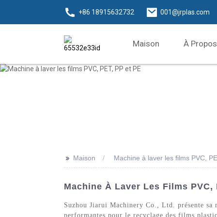
+86 18915632732
001@jrplas.com
Maison
À Propos
>>
Maison
Machine à laver les films PVC, P
Machine À Laver Les Films PVC, 
Suzhou Jiarui Machinery Co., Ltd. présente sa m
performantes pour le recyclage des films plasti