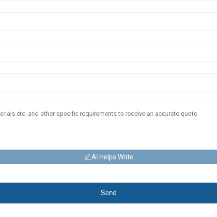
AI Helps Write
Send