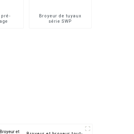
 pré-
Broyeur de tuyaux
tage
série SWP
Broyeur et broyeur tout-