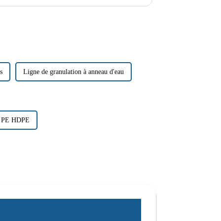
assant par le caoutchouc et les textiles, ces machines…
s
Ligne de granulation à anneau d'eau
PP PE HDPE