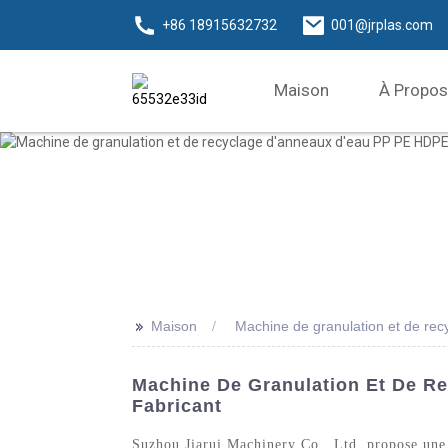
+86 18915632732
001@jrplas.com
Maison
À Propos
>>
Maison
Machine de granulation et de re
Machine De Granulation Et De Re
Fabricant
Suzhou Jiarui Machinery Co., Ltd. propose une 