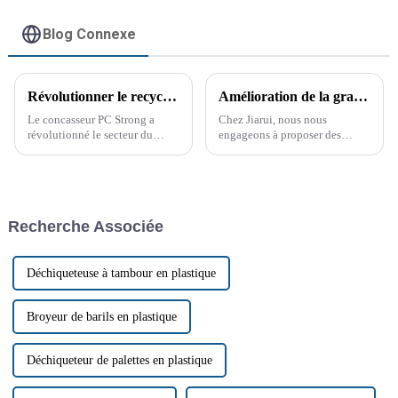
Blog Connexe
Révolutionner le recyclage des déchets avec le PC Strong Crusher
Amélioration de la granulation du PET grâce à la ligne de granulation PET de Jiarui
Le concasseur PC Strong a
Chez Jiarui, nous nous
révolutionné le secteur du
engageons à proposer des
recyclage des déchets, offrant
machines de pointe répondant
des solutions innovantes pour
aux besoins exigeants de divers
le traitement des matériaux
secteurs. Notre produit phare, la
résistants et volumineux. Face
ligne de granulation PET, est
aux préoccupations
une machine sophistiquée…
Recherche Associée
environnementales croissantes
et à l'augmentation des coûts,
le PC Strong Crusher a
révolutionné le secteur du
Déchiqueteuse à tambour en plastique
recyclage des déchets, offrant
des solutions innovantes pour
le traitement des matériaux
Broyeur de barils en plastique
résistants et volumineux.
Déchiqueteur de palettes en plastique