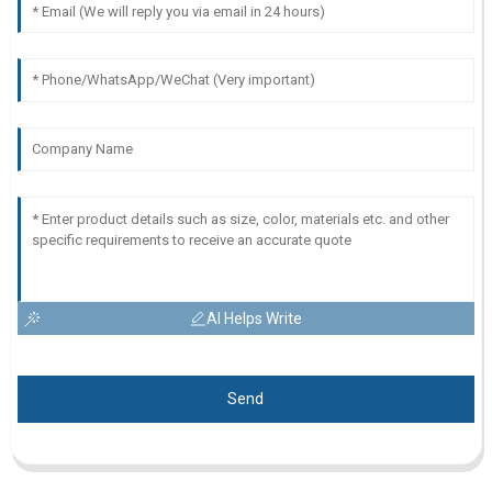
AI Helps Write
Send