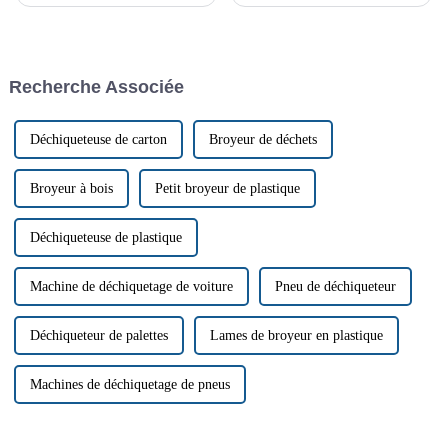
dans de nombreux secteurs
environnementaux les plus
industriels, utilisées pour
urgents au monde. Face à la
réduire la taille de matériaux
prise de conscience mondiale
tels que le plastique, le bois et
de la nécessité d'une gestion
les métaux. Cependant, comme
efficace des déchets, les
Recherche Associée
toute machine, ils peuvent
industries se tournent vers des
rencontrer des problèmes.
solutions plus…
Déchiqueteuse de carton
Broyeur de déchets
Broyeur à bois
Petit broyeur de plastique
Déchiqueteuse de plastique
Machine de déchiquetage de voiture
Pneu de déchiqueteur
Déchiqueteur de palettes
Lames de broyeur en plastique
Machines de déchiquetage de pneus