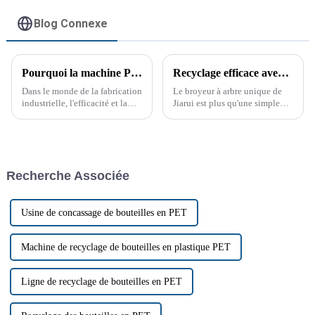
Blog Connexe
Pourquoi la machine PC Strong Crusher change la donne
Recyclage efficace avec le broyeur à arbre unique
Dans le monde de la fabrication
Le broyeur à arbre unique de
industrielle, l'efficacité et la
Jiarui est plus qu'une simple
durabilité sont primordiales. Le
machine ; c'est une solution
concasseur PC Strong Crusher a
conçue pour améliorer
constamment fait ses preuves
l'efficacité de votre processus
dans de nombreux secteurs. Ce
de recyclage. Grâce à sa
puissant…
construction robuste et…
Recherche Associée
Usine de concassage de bouteilles en PET
Machine de recyclage de bouteilles en plastique PET
Ligne de recyclage de bouteilles en PET