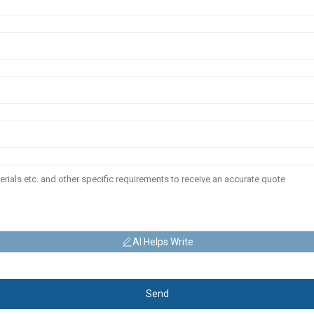
AI Helps Write
Send