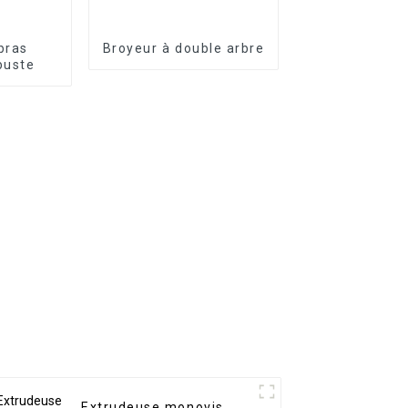
bras
Broyeur à double arbre
buste
Extrudeuse monovis