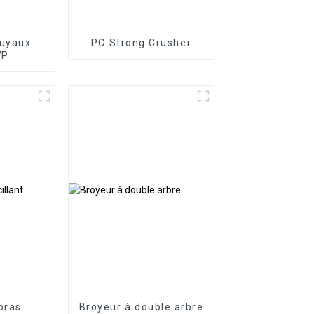
tuyaux
PC Strong Crusher
WP
bras
Broyeur à double arbre