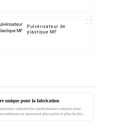
Pulvérisateur de
plastique MF
e unique pour la fabrication
 machines industrielles performantes conçues pour
ncombrants en morceaux plus petits et plus faciles à
assant par le caoutchouc et les textiles, ces machines…