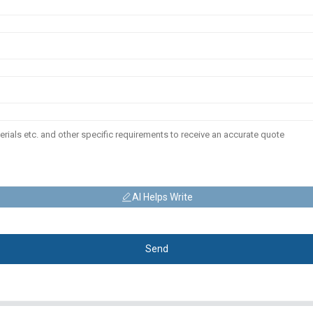
AI Helps Write
Send