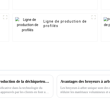
Ligne de production de
profilés
Une description détaillée du processus de production de la déchiqueteuse à bras pivotant
Avantages des broyeurs à arbr
ificative dans la technologie du
Les broyeurs à arbre unique sont des
approuvés par les clients en font un
réduire les matériaux volumineux et e
manipuler. Du plastique au bois, en p