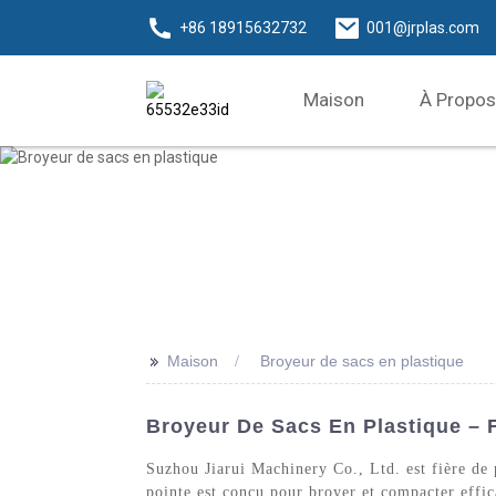
+86 18915632732
001@jrplas.com
Maison
À Propos
>>
Maison
Broyeur de sacs en plastique
Broyeur De Sacs En Plastique – 
Suzhou Jiarui Machinery Co., Ltd. est fière de p
pointe est conçu pour broyer et compacter effica