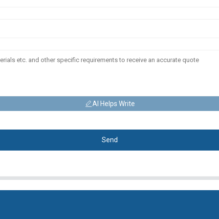
AI Helps Write
Send