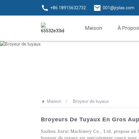
+86 18915632732
001@jrplas.com
Maison
À Propos
>>
Maison
Broyeur de tuyaux
Broyeurs De Tuyaux En Gros Aupr
Suzhou Jiarui Machinery Co., Ltd. propose un br
broyeur de tuyaux est spécialement conçu pour 