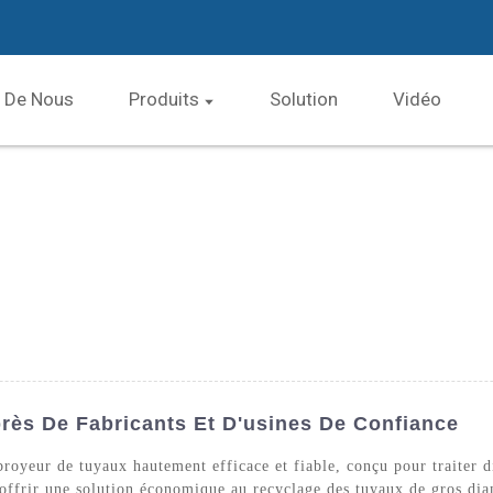
 De Nous
Produits
Solution
Vidéo
ès De Fabricants Et D'usines De Confiance
oyeur de tuyaux hautement efficace et fiable, conçu pour traiter di
offrir une solution économique au recyclage des tuyaux de gros dia