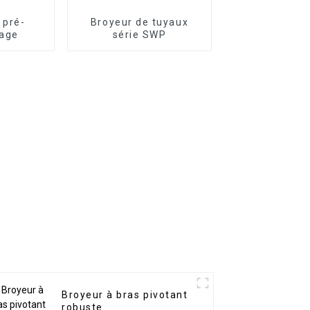
 pré-
Broyeur de tuyaux
tage
série SWP
Broyeur à bras pivotant
robuste