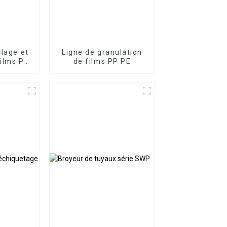
clage et
Ligne de granulation
films PP
de films PP PE