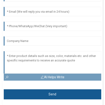
AI Helps Write
Send