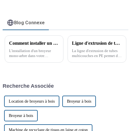
Blog Connexe
Comment installer un broyeur à arbre unique
Ligne d'extrusion de tubes multicouches PE
L'installation d'un broyeur
La ligne d'extrusion de tubes
mono-arbre dans votre
multicouches en PE permet de
établissement peut
produire des tubes de 2, 3, 4 ou
considérablement améliorer
5 couches grâce à l'extrusion de
vos processus de gestion et de
composés sur plusieurs
recyclage des déchets. Ces
machines principales. Pour la
machines puissantes sont
production de tubes
Recherche Associée
conçues pour traiter une grande
multicouches, plus le nombre
variété de matériaux.
de couches est élevé, plus la
quantité de matériaux est
importante, plus la qualité est
Location de broyeurs à bois
Broyeur à bois
élevée.
Broyeur à bois
Machine de recyclage de tissus en laine et coton