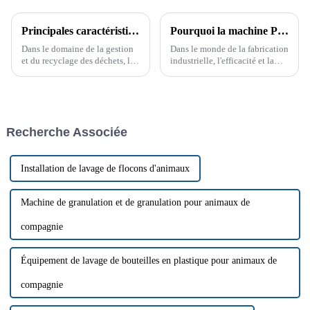
Principales caractéristiques d'un broyeur à arbre unique
Pourquoi la machine PC Strong Crusher change la donne
Dans le domaine de la gestion
Dans le monde de la fabrication
et du recyclage des déchets, les
industrielle, l'efficacité et la
broyeurs mono-arbre sont
durabilité sont primordiales. Le
devenus des outils essentiels
concasseur PC Strong Crusher a
pour traiter efficacement une
constamment fait ses preuves
grande variété de matériaux.
dans de nombreux secteurs. Ce
Ces machines sont conçues
puissant…
Recherche Associée
pour traiter tous les types de
déchets.
Installation de lavage de flocons d'animaux
Machine de granulation et de granulation pour animaux de
compagnie
Équipement de lavage de bouteilles en plastique pour animaux de
compagnie