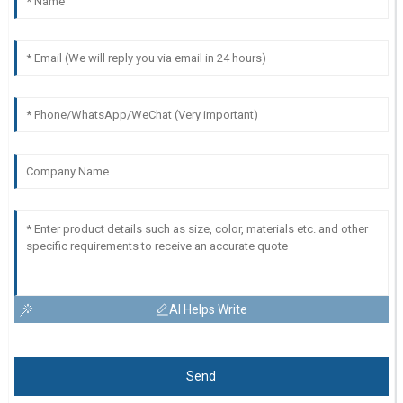
AI Helps Write
Send