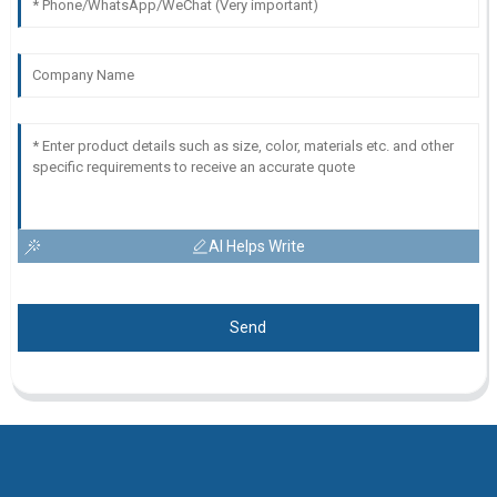
AI Helps Write
Send