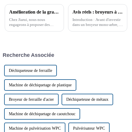
Amélioration de la granulation du PET grâce à la ligne de granulation PET de Jiarui
Avis réels : broyeurs à arbre unique
Chez Jiarui, nous nous
Introduction : Avant d'investir
engageons à proposer des
dans un broyeur mono-arbre, il
machines de pointe répondant
est essentiel de prendre une
aux besoins exigeants de divers
décision éclairée. Les avis
secteurs. Notre produit phare, la
clients fournissent des
ligne de granulation PET, est
informations précieuses sur les
une machine sophistiquée…
performances, la durabilité et la
Recherche Associée
satisfaction générale.
Déchiqueteuse de ferraille
Machine de déchiquetage de plastique
Broyeur de ferraille d'acier
Déchiqueteuse de métaux
Machine de déchiquetage de caoutchouc
Machine de pulvérisation WPC
Pulvérisateur WPC