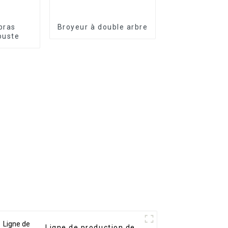
bras
Broyeur à double arbre
buste
Ligne de production de