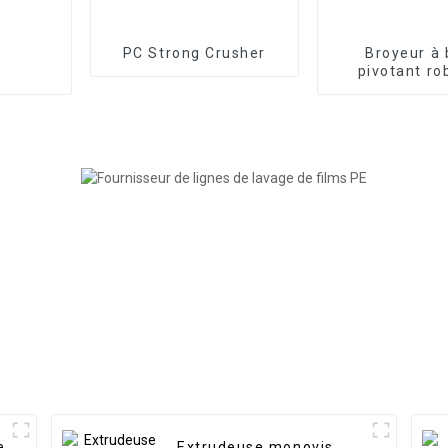
PC Strong Crusher
Broyeur à 
pivotant ro
e
Extrudeuse monovis