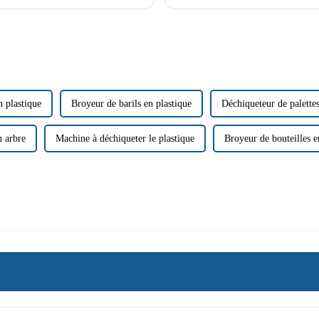
plus…
sont conçues pour traiter une grande 
 plastique
Broyeur de barils en plastique
Déchiqueteur de palettes
n arbre
Machine à déchiqueter le plastique
Broyeur de bouteilles e