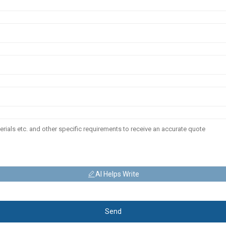
AI Helps Write
Send