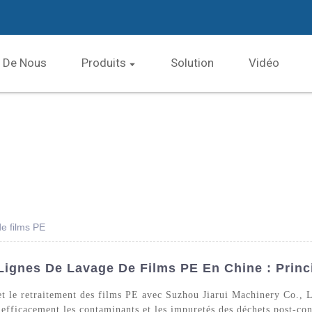
 De Nous
Produits
Solution
Vidéo
de films PE
Lignes De Lavage De Films PE En Chine : Princ
et le retraitement des films PE avec Suzhou Jiarui Machinery Co., L
efficacement les contaminants et les impuretés des déchets post-co