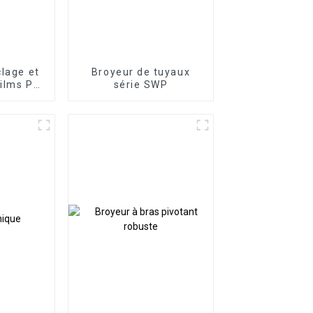
clage et
Broyeur de tuyaux
films PP
série SWP