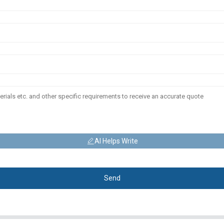
AI Helps Write
Send