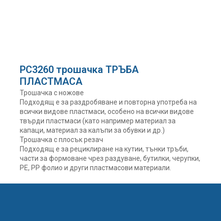
PC3260 трошачка ТРЪБА
ПЛАСТМАСА
Трошачка с ножове
Подходящ е за раздробяване и повторна употреба на
всички видове пластмаси, особено на всички видове
твърди пластмаси (като например материал за
капаци, материал за калъпи за обувки и др.)
Трошачка с плосък резач
Подходящ е за рециклиране на кутии, тънки тръби,
части за формоване чрез раздуване, бутилки, черупки,
PE, PP фолио и други пластмасови материали.