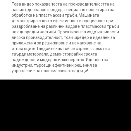
Това видео показва теста на производителността на
нашия едновалов шредер, специално проектиран за
обработка на пластмасови тръби. Машината
демонстрира своята ефективност и прецизност при
раздробяване на различни видове пластмасови тръби
на еднородни частици. Проектиран за издръжливост и
висока производителност, този шредер е идеален за
приложения за рециклиране и намаляване на
отпадъците. Гледайте как той се справя с лекота с
твърди материали, демонстрирайки своята
надеждност и модерно инженерство. Идеален за
индустрии, търсещи ефективни решения за
управление на пластмасови отпадъци!