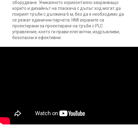
оборудване. Уникалното хоризонтално захранващо
корито и дизайнът на тласкача с дълъг ход могат да
покрият тръби с дължина 6 м, без да е необходимо да
се режат единични парчета. HMI екраните са
проектирани за проектиране на тръби с PLC
управление, което ги прави елегантни, издръжливи,
безопасни и ефективни.