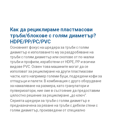
Как да рециклираме пластмасови
тръби/блокове с голям диаметър?
HDPE/PP/PC/PVC
Основният фокус на шредера за тръби с голям
диаметър е използването му за раздробяване на
тръби с голям диаметър или снопове от по-малки
тръби и профили, изработени от HDPE, PP и всички
видове PVC. Освен това машините могат да се
използват за рециклиране на други пластмасови
части, като например големи буци, подредени кофи за
отпадъци и палети. В комбинация с друго оборудване
за намаляване на размера, като гранулатори и
пулверизатори, ние сме в състояние да предоставим
цялостно решение за рециклиране „до ключ“.
Серията шредери за тръби с голям диаметър е
предназначена за рязане на тръби с дебели стени с
голям диаметър, произведени от специално