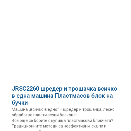
JRSC2260 шредер и трошачка всичко
в една машина Пластмасов блок на
бучки
Машина „всичко в едно“ – шредер и трошачка, лесно
обработва пластмасови блокове!
Все още се борите с купища пластмасови блокчета?
Традиционните методи са неефективни, скъпи и