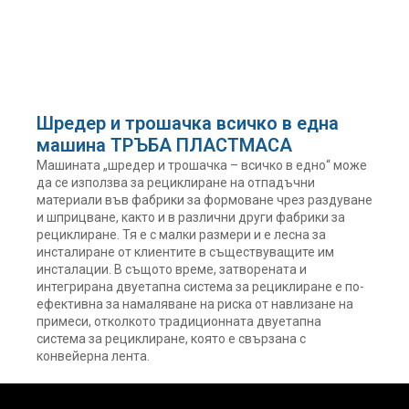
Шредер и трошачка всичко в една
машина ТРЪБА ПЛАСТМАСА
Машината „шредер и трошачка – всичко в едно“ може
да се използва за рециклиране на отпадъчни
материали във фабрики за формоване чрез раздуване
и шприцване, както и в различни други фабрики за
рециклиране. Тя е с малки размери и е лесна за
инсталиране от клиентите в съществуващите им
инсталации. В същото време, затворената и
интегрирана двуетапна система за рециклиране е по-
ефективна за намаляване на риска от навлизане на
примеси, отколкото традиционната двуетапна
система за рециклиране, която е свързана с
конвейерна лента.