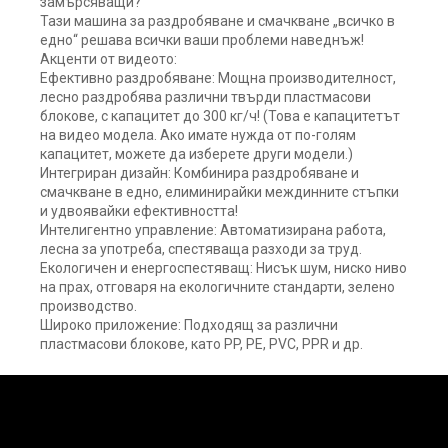
замърсяващи?
Тази машина за раздробяване и смачкване „всичко в
едно“ решава всички ваши проблеми наведнъж!
Акценти от видеото:
Ефективно раздробяване: Мощна производителност,
лесно раздробява различни твърди пластмасови
блокове, с капацитет до 300 кг/ч! (Това е капацитетът
на видео модела. Ако имате нужда от по-голям
капацитет, можете да изберете други модели.)
Интегриран дизайн: Комбинира раздробяване и
смачкване в едно, елиминирайки междинните стъпки
и удвоявайки ефективността!
Интелигентно управление: Автоматизирана работа,
лесна за употреба, спестяваща разходи за труд.
Екологичен и енергоспестяващ: Нисък шум, ниско ниво
на прах, отговаря на екологичните стандарти, зелено
производство.
Широко приложение: Подходящ за различни
пластмасови блокове, като PP, PE, PVC, PPR и др.