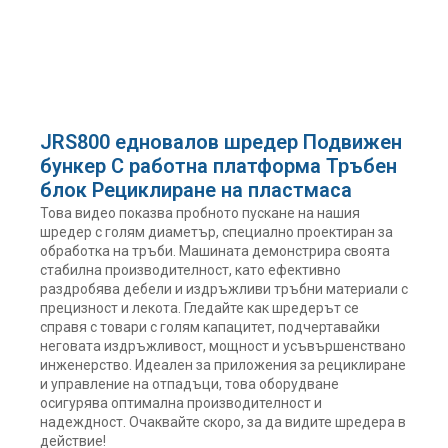
JRS800 едновалов шредер Подвижен
бункер С работна платформа Тръбен
блок Рециклиране на пластмаса
Това видео показва пробното пускане на нашия
шредер с голям диаметър, специално проектиран за
обработка на тръби. Машината демонстрира своята
стабилна производителност, като ефективно
раздробява дебели и издръжливи тръбни материали с
прецизност и лекота. Гледайте как шредерът се
справя с товари с голям капацитет, подчертавайки
неговата издръжливост, мощност и усъвършенствано
инженерство. Идеален за приложения за рециклиране
и управление на отпадъци, това оборудване
осигурява оптимална производителност и
надеждност. Очаквайте скоро, за да видите шредера в
действие!