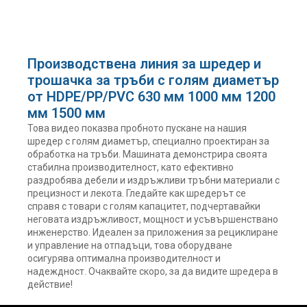
Производствена линия за шредер и
трошачка за тръби с голям диаметър
от HDPE/PP/PVC 630 мм 1000 мм 1200
мм 1500 мм
Това видео показва пробното пускане на нашия
шредер с голям диаметър, специално проектиран за
обработка на тръби. Машината демонстрира своята
стабилна производителност, като ефективно
раздробява дебели и издръжливи тръбни материали с
прецизност и лекота. Гледайте как шредерът се
справя с товари с голям капацитет, подчертавайки
неговата издръжливост, мощност и усъвършенствано
инженерство. Идеален за приложения за рециклиране
и управление на отпадъци, това оборудване
осигурява оптимална производителност и
надеждност. Очаквайте скоро, за да видите шредера в
действие!