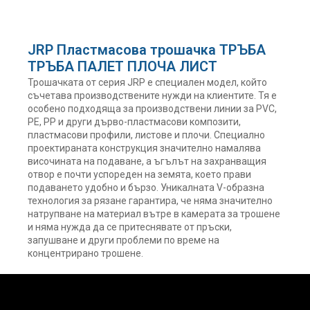
JRP Пластмасова трошачка ТРЪБА
ТРЪБА ПАЛЕТ ПЛОЧА ЛИСТ
Трошачката от серия JRP е специален модел, който
съчетава производствените нужди на клиентите. Тя е
особено подходяща за производствени линии за PVC,
PE, PP и други дърво-пластмасови композити,
пластмасови профили, листове и плочи. Специално
проектираната конструкция значително намалява
височината на подаване, а ъгълът на захранващия
отвор е почти успореден на земята, което прави
подаването удобно и бързо. Уникалната V-образна
технология за рязане гарантира, че няма значително
натрупване на материал вътре в камерата за трошене
и няма нужда да се притеснявате от пръски,
запушване и други проблеми по време на
концентрирано трошене.