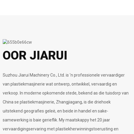
SWP-reeks pypbreker
JRP-reeks
plastiekbreker
Dubbele skag-
PVC pyp produksielyn
versnipperaar
PE PPR pyp
Film-/ Geweefde
produksielyn
Sakke Versnipperaar
OOR JIARUI
Suzhou Jiarui Machinery Co., Ltd. is 'n professionele vervaardiger
van plastiekmasjinerie wat ontwerp, ontwikkel, vervaardig en
verkoop. In moderne opkomende stede, bekend as die tuisdorp van
China se plastiekmasjinerie, Zhangjiagang, is die driehoek
uitstekend geografies geleë, en beide in handel en sake-
samewerking is baie gerieflik. My maatskappy het 20 jaar
vervaardigingservaring met plastiekherwinningstoerusting en