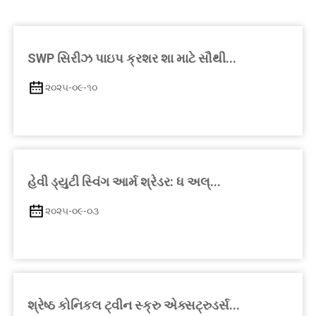
SWP સિરીઝ પાઇપ ક્રશર શા માટે સૌથી...
૨૦૨૫-૦૯-૧૦
હેવી ડ્યુટી સ્વિંગ આર્મ શ્રેડર: ધ અલ્...
૨૦૨૫-૦૯-૦૩
શ્રેષ્ઠ કોનિકલ ટ્વીન સ્ક્રુ એક્સટ્રુડર્સ...