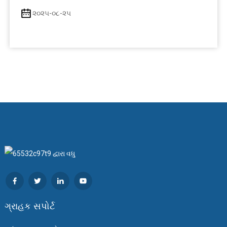
૨૦૨૫-૦૮-૨૫
ગ્રાહક સપોર્ટ