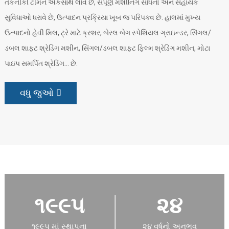
તકનીકી ટીમને એકસાથે લાવે છે, સંપૂર્ણ મશીનિંગ સાધનો અને સહાયક
સુવિધાઓ ધરાવે છે, ઉત્પાદન પ્રક્રિયા ખૂબ જ પરિપક્વ છે. હાલમાં મુખ્ય
ઉત્પાદનો હેવી મિલ, ટ્રે માટે ક્રશર, બેરલ બેગ સ્પેશિયલ ગ્રાઇન્ડર, સિંગલ/
ડબલ શાફ્ટ શ્રેડિંગ મશીન, સિંગલ/ડબલ શાફ્ટ ફિલ્મ શ્રેડિંગ મશીન, મોટા
પાઇપ સમર્પિત શ્રેડિંગ... છે.
વધુ જુઓ
૧૯૯૫
૨૪
૧૯૯૫ માં સ્થાપના
૨૪ વર્ષનો અનુભવ