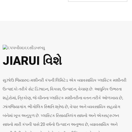
SWP સિરીઝ પાઇપ ક્રશર
JRP સિરીઝ પ્લાસ્ટિક
ડબલ શાફ્ટ શ્રેડર
ફિલ્મ/વણેલી બેગ શ્રેડર
ક્રશર
પીવીસી પાઇપ ઉત્પાદન
PE PPR પાઇપ ઉત્પાદન
લાઇન
લાઇન
JIARUI વિશે
સુઝોઉ જિયારુઇ મશીનરી કંપની લિમિટેડ એક વ્યાવસાયિક પ્લાસ્ટિક મશીનરી
ઉત્પાદકો તરીકે સેટ ડિઝાઇન, વિકાસ, ઉત્પાદન, વેચાણ છે. આધુનિક ઉભરતા
શહેરોમાં, ત્રિકોણ, જે ચીનના પ્લાસ્ટિક મશીનરીના વતન તરીકે ઓળખાય છે,
ઝાંગજિયાગાંગ. ભૌગોલિક સ્થિતિ શ્રેષ્ઠ છે, વેપાર અને વ્યવસાયિક સહયોગ
બંનેમાં ખૂબ અનુકૂળ છે. પ્લાસ્ટિક રિસાયક્લિંગ સાધનો અને એક્સટ્રુઝન
સાધનો મારી કંપની પાસે 20 વર્ષનો ઉત્પાદન અનુભવ છે, વ્યાવસાયિક અને