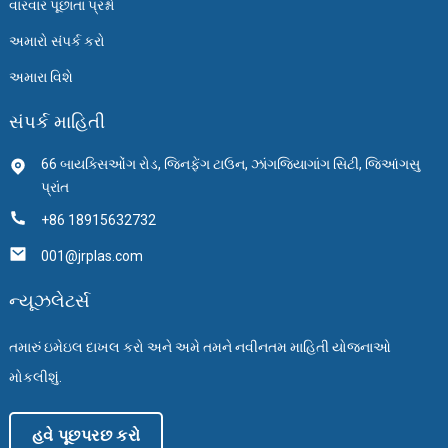
વારંવાર પૂછાતા પ્રશ્નો
અમારો સંપર્ક કરો
અમારા વિશે
સંપર્ક માહિતી
66 બાયક્સિઓંગ રોડ, જિનફેંગ ટાઉન, ઝાંગજિયાગાંગ સિટી, જિઆંગસુ
પ્રાંત
+86 18915632732
001@jrplas.com
ન્યૂઝલેટર્સ
તમારું ઇમેઇલ દાખલ કરો અને અમે તમને નવીનતમ માહિતી યોજનાઓ
મોકલીશું.
હવે પૂછપરછ કરો