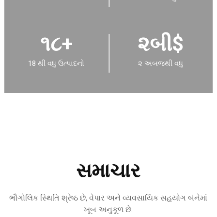
૧૮
+
૨
બી$
18 થી વધુ ઉત્પાદનો
૨ અબજથી વધુ
સમાચાર
ભૌગોલિક સ્થિતિ શ્રેષ્ઠ છે, વેપાર અને વ્યવસાયિક સહયોગ બંનેમાં
ખૂબ અનુકૂળ છે.