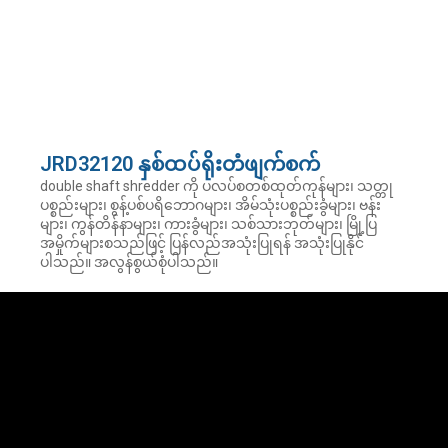
JRD32120 နှစ်ထပ်ရိုးတံဖျက်စက်
double shaft shredder ကို ပလပ်စတစ်ထုတ်ကုန်များ၊ သတ္တု
ပစ္စည်းများ၊ စွန့်ပစ်ပရိဘောဂများ၊ အိမ်သုံးပစ္စည်းခွံများ၊ ဗန်း
များ၊ ကွန်တိန်နာများ၊ ကားခွံများ၊ သစ်သားဘုတ်များ၊ မြို့ပြ
အမှိုက်များစသည်ဖြင့် ပြန်လည်အသုံးပြုရန် အသုံးပြုနိုင်
ပါသည်။ အလွန်စွယ်စုံပါသည်။