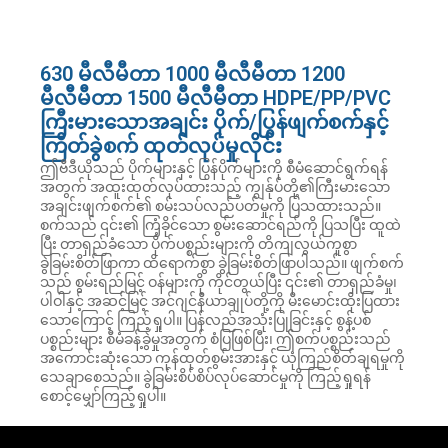
630 မီလီမီတာ 1000 မီလီမီတာ 1200
မီလီမီတာ 1500 မီလီမီတာ HDPE/PP/PVC
ကြီးမားသောအချင်း ပိုက်/ပြွန်ဖျက်စက်နှင့်
ကြိတ်ခွဲစက် ထုတ်လုပ်မှုလိုင်း
ဤဗီဒီယိုသည် ပိုက်များနှင့် ပြွန်ပိုက်များကို စီမံဆောင်ရွက်ရန်
အတွက် အထူးထုတ်လုပ်ထားသည့် ကျွန်ုပ်တို့၏ကြီးမားသော
အချင်းဖျက်စက်၏ စမ်းသပ်လည်ပတ်မှုကို ပြသထားသည်။
စက်သည် ၎င်း၏ ကြံ့ခိုင်သော စွမ်းဆောင်ရည်ကို ပြသပြီး ထူထဲ
ပြီး တာရှည်ခံသော ပိုက်ပစ္စည်းများကို တိကျလွယ်ကူစွာ
ခွဲခြမ်းစိတ်ဖြာကာ ထိရောက်စွာ ခွဲခြမ်းစိတ်ဖြာပါသည်။ ဖျက်စက်
သည် စွမ်းရည်မြင့် ဝန်များကို ကိုင်တွယ်ပြီး ၎င်း၏ တာရှည်ခံမှု၊
ပါဝါနှင့် အဆင့်မြင့် အင်ဂျင်နီယာချုပ်တို့ကို မီးမောင်းထိုးပြထား
သောကြောင့် ကြည့်ရှုပါ။ ပြန်လည်အသုံးပြုခြင်းနှင့် စွန့်ပစ်
ပစ္စည်းများ စီမံခန့်ခွဲမှုအတွက် စံပြဖြစ်ပြီး၊ ဤစက်ပစ္စည်းသည်
အကောင်းဆုံးသော ကုန်ထုတ်စွမ်းအားနှင့် ယုံကြည်စိတ်ချရမှုကို
သေချာစေသည်။ ခွဲခြမ်းစိပ်စိပ်လုပ်ဆောင်မှုကို ကြည့်ရှုရန်
စောင့်မျှော်ကြည့်ရှုပါ။