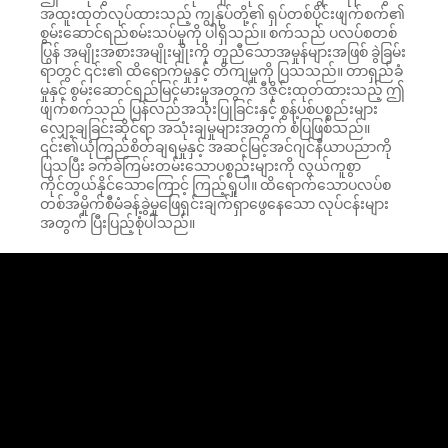
အထူးထုတ်လုပ်ထားသည့် ကျွန်ုပ်တို့၏ ရှပ်တစ်ပိုင်းဖျက်စက်၏
စွမ်းဆောင်ရည်စမ်းသပ်မှုကို ပါရှိသည်။ စက်သည် ပလပ်စတစ်
ပြွန် အမျိုးအစားအမျိုးမျိုးကို တူညီသောအမှုန်များအဖြစ် ခွဲခြမ်း
ရာတွင် ၎င်း၏ ထိရောက်မှုနှင့် တိကျမှုကို ပြသသည်။ တာရှည်ခံ
မှုနှင့် စွမ်းဆောင်ရည်မြင့်မားမှုအတွက် ဒီဇိုင်းထုတ်ထားသည့် ဤ
ဖျက်စက်သည် ပြန်လည်အသုံးပြုခြင်းနှင့် စွန့်ပစ်ပစ္စည်းများ
လျှော့ချခြင်းဆိုင်ရာ အသုံးချမှုများအတွက် စံပြဖြစ်သည်။
၎င်း၏ယုံကြည်စိတ်ချရမှုနှင့် အဆင့်မြင့်အင်ဂျင်နီယာပညာကို
ပြသပြီး ခက်ခဲကြမ်းတမ်းသောပစ္စည်းများကို လွယ်ကူစွာ
ကိုင်တွယ်နိုင်သောကြောင့် ကြည့်ရှုပါ။ ထိရောက်သောပလပ်စ
တစ်အမှိုက်စီမံခန့်ခွဲမှုဖြေရှင်းချက်ရှာဖွေနေသော လုပ်ငန်းများ
အတွက် ပြီးပြည့်စုံပါသည်။