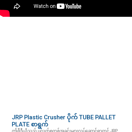
JRP Plastic Crusher ပိုက် TUBE PALLET
PLATE စာရွက်
ဤဗီဒီယိုသည် ပလတ်စတစ်အခင်းများလုပ်ဆောင်ရာတွင် JRP