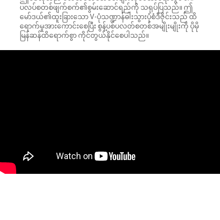
ပလပ်စတစ်ဖျက်စက်၏စွမ်းဆောင်ရည်ကို သရုပ်ပြသည်။ ဤ
မော်ဒယ်၏ထူးခြားသော V-ပုံသဏ္ဍာန်ဓါးသွားပုံစံဒီဇိုင်းသည် ထိ
ရောက်မှုအားကောင်းစေပြီး စွန့်ပစ်ပလတ်စတစ်အမျိုးမျိုးကို ပိုမို
မြန်ဆန်ထိရောက်စွာ ကိုင်တွယ်နိုင်စေပါသည်။