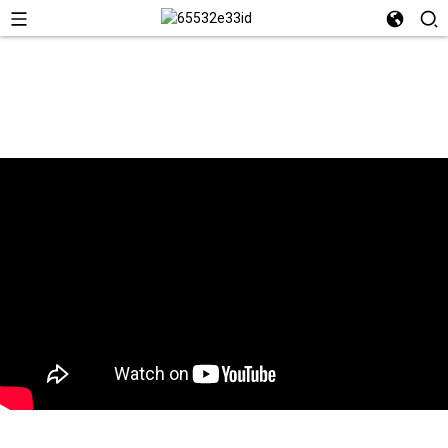
ဗီဒီယို