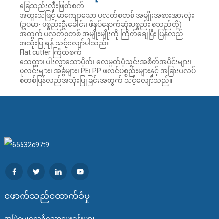
ခြေသည်းလှီးဖြတ်စက်
အထူးသဖြင့် မာကျောသော ပလတ်စတစ် အမျိုးအစားအားလုံး
(ဥပမာ- ပစ္စည်းဦးခေါင်း၊ ဖိနပ်နောက်ဆုံးပစ္စည်း စသည်တို့)
အတွက် ပလတ်စတစ် အမျိုးမျိုးကို ကြိတ်ချေပြီး ပြန်လည်
အသုံးပြုရန် သင့်လျော်ပါသည်။
Flat cutter ကြိတ်စက်
သေတ္တာ၊ ပါးလွှာသောပိုက်၊ လေမှုတ်ပုံသွင်းအစိတ်အပိုင်းများ၊
ပုလင်းများ၊ အခွံများ၊ PE၊ PP ဖလင်ပစ္စည်းများနှင့် အခြားပလပ်
စတစ်ပြန်လည်အသုံးပြုခြင်းအတွက် သင့်လျော်သည်။
ဖောက်သည်ထောက်ခံမှု
အမြဲမေးလေ့ရှိသောမေးခွန်းများ