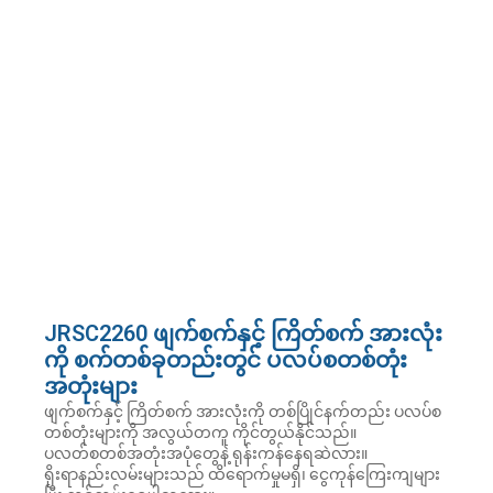
JRSC2260 ဖျက်စက်နှင့် ကြိတ်စက် အားလုံး
ကို စက်တစ်ခုတည်းတွင် ပလပ်စတစ်တုံး
အတုံးများ
ဖျက်စက်နှင့် ကြိတ်စက် အားလုံးကို တစ်ပြိုင်နက်တည်း ပလပ်စ
တစ်တုံးများကို အလွယ်တကူ ကိုင်တွယ်နိုင်သည်။
ပလတ်စတစ်အတုံးအပုံတွေနဲ့ ရုန်းကန်နေရဆဲလား။
ရိုးရာနည်းလမ်းများသည် ထိရောက်မှုမရှိ၊ ငွေကုန်ကြေးကျများ