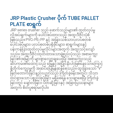
JRP Plastic Crusher ပိုက် TUBE PALLET
PLATE စာရွက်
JRP series crusher သည် ဖောက်သည်များ၏ ထုတ်လုပ်မှု
လိုအပ်ချက်များကို ပေါင်းစပ်ထားသည့် အထူးဒီဇိုင်းပုံစံ
ဖြစ်သည်။ PVC၊ PE၊ PP နှင့် အခြားသစ်သားပလပ်စတစ်
ပေါင်းစပ်များ၊ ပလပ်စတစ်ပရိုဖိုင်များ၊ စာရွက်များနှင့်
ပန်းကန်ပြားထုတ်လုပ်မှုလိုင်းများအတွက် အထူးသင့်လျော်
သည်။ အထူးဒီဇိုင်းထုတ်ထားသောဖွဲ့စည်းပုံသည် အစာကျွေး
ခြင်း၏အမြင့်ကို များစွာလျှော့ချပေးပြီး အစာကျွေးသည့်
ဆိပ်ကမ်း၏ထောင့်သည် မြေနှင့်အပြိုင်နီးပါးဖြစ်နေသောကြောင့်
နို့တိုက်ကျွေးမှုကို အဆင်ပြေမြန်ဆန်စေသည်။ ထူးခြားသော "V"
ဖြတ်တောက်ခြင်းနည်းပညာသည် ကြိတ်ခွဲခန်းအတွင်း သိသာ
ထင်ရှားသော ပစ္စည်းစုပုံခြင်း မရှိစေရန် သေချာစေပြီး ကြိတ်ခွဲ
ခြင်းတွင် ချော်လဲခြင်း၊ ပိတ်ဆို့ခြင်းနှင့် အခြားပြဿနာများ
အတွက် စိတ်ပူစရာမလိုပါ။