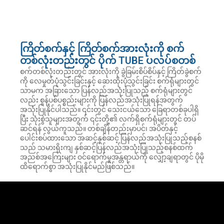
ကြိတ်စက်နှင့် ကြိတ်စက်အားလုံးကို စက်
တစ်လုံးတည်းတွင် ပိုက် TUBE ပလပ်စတစ်
စက်တစ်လုံးတည်းတွင် အားလုံးကို ခွဲခြမ်းစိပ်စိပ်နှင့် ကြိတ်ခွဲစက်
ကို လေမှုတ်ပုံသွင်းခြင်းနှင့် ဆေးထိုးပုံသွင်းခြင်း စက်ရုံများတွင်
သာမက အခြားသော ပြန်လည်အသုံးပြုသည့် စက်ရုံများတွင်
လည်း စွန့်ပစ်ပစ္စည်းများကို ပြန်လည်အသုံးပြုရန်အတွက်
အသုံးပြုနိုင်ပါသည်။ ၎င်းတွင် သေးငယ်သော ခြေရာတစ်ခုပါရှိ
ပြီး သုံးစွဲသူများအတွက် ၎င်းတို့၏ လက်ရှိစက်ရုံများတွင် တပ်
ဆင်ရန် လွယ်ကူသည်။ တစ်ချိန်တည်းမှာပင်၊ အပိတ်နှင့်
ပေါင်းစပ်ထားသော အဆင့်နှစ်ဆင့် ပြန်လည်အသုံးပြုသည့်စနစ်
သည် သမားရိုးကျ နှစ်ဆင့်ပြန်လည်အသုံးပြုသည့်စနစ်ထက်
အညစ်အကြေးများ ဝင်ရောက်မှုအန္တရာယ်ကို လျှော့ချရာတွင် ပိုမို
ထိရောက်စွာ အသုံးပြုနိုင်မည်ဖြစ်သည်။