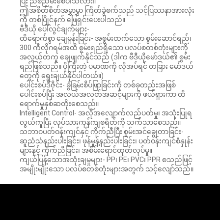
ပြီး ညစ်ညမ်းစေပါသလား။
ဤအစိတ်စိတ်အမွှာမွှာ ကြိတ်ခွဲစက်သည် သင့်ပြဿနာအားလုံး
ကို တစ်ပြိုင်နက် ဖြေရှင်းပေးပါသည်။
ဗီဒီယို ပေါ်လွင်ချက်များ-
ထိရောက်စွာ ချေမှုန်းခြင်း- အစွမ်းထက်သော စွမ်းဆောင်ရည်၊
300 ကီလိုဂရမ်အထိ စွမ်းရည်ရှိသော ပလပ်စတစ်တုံးများကို
အလွယ်တကူ ချေဖျက်နိုင်သည် (ဒါက ဗီဒီယိုမော်ဒယ်၏ စွမ်း
ရည်ဖြစ်သည်။ ပိုကြီးတဲ့ ပမာဏကို လိုအပ်ရင် တခြား မော်ဒယ်
တွေကို ရွေးချယ်နိုင်ပါတယ်။)
ပေါင်းစပ်ဒီဇိုင်း- ခွဲခြမ်းစိပ်ဖြာခြင်းကို တစ်ခုတည်းအဖြစ်
ပေါင်းစပ်ပြီး အလယ်အလတ်အဆင့်များကို ဖယ်ရှားကာ ထိ
ရောက်မှုနှစ်ဆတိုးစေသည်။
Intelligent Control- အလိုအလျောက်လည်ပတ်မှု၊ အသုံးပြုရ
လွယ်ကူပြီး လုပ်သားကုန်ကျစရိတ်ကို သက်သာစေသည်။
သဘာဝပတ်ဝန်းကျင်နှင့် ကိုက်ညီပြီး စွမ်းအင်ချွေတာခြင်း-
ဆူညံသံနည်းပါးခြင်း၊ ဖုန်မှုန့်နည်းပါးခြင်း၊ ပတ်ဝန်းကျင်စံနှုန်း
များနှင့် ကိုက်ညီခြင်း၊ အစိမ်းရောင်ထုတ်လုပ်မှု။
ကျယ်ပြန့်သောအသုံးချမှုများ- PP၊ PE၊ PVC၊ PPR စသည်ဖြင့်
အမျိုးမျိုးသော ပလပ်စတစ်တုံးများအတွက် သင့်လျော်သည်။