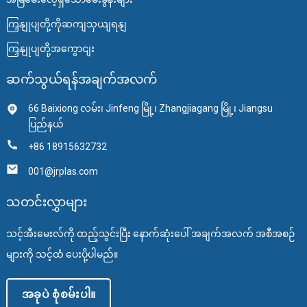
ကြှနျုပျတို့ကိုဆကျသှယျရနျ
ကြှနျုပျတို့အကွောငျး
ဆက်သွယ်ရန်အချက်အလက်
66 Baixiong လမ်း၊ Jinfeng မြို့၊ Zhangjiagang မြို့၊ Jiangsu
ပြည်နယ်
+86 18915632732
001@jrplas.com
သတင်းလွှာများ
သင့်အီးမေးလ်ကို ထည့်သွင်းပြီး နောက်ဆုံးပေါ် အချက်အလက် အစီအစဉ်
များကို သင့်ထံ ပေးပို့ပါမည်။
အခုပဲ စုံစမ်းပါ။