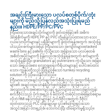
အချင်းကြီးမားသော ပလပ်စတစ်ပိုက်/တုံး
များကို မည်သို့ပြန်လည်အသုံးပြုရမည်
နည်း။ HDPE/PP/PC/PVC
ကြီးမားသောအချင်းပိုက်များကို ခုတ်ထစ်ခြင်း၏ အဓိက
အာရုံစိုက်မှုကို HDPE.PP နှင့် PVC တို့မှပြုလုပ်ထားသော သေး
ငယ်သောပိုက်များနှင့် ပရိုဖိုင်များကို ခွဲထုတ်ရန်အတွက် အသုံးပြု
ပါသည်။ စက်များအပြင် ကြီးမားသော အကျိတ်များ။stacked
waste bins နှင့် pallets ကဲ့သို့သော အခြားသော ပလပ်စတစ်
အစိတ်အပိုင်းများကို ပြန်လည်အသုံးပြုရန်အတွက် စက်များကို
အသုံးပြုနိုင်ပြီး၊ granulators နှင့် pulverizers ကဲ့သို့သော အခြား
သော အရွယ်အစား လျှော့ချရေးကိရိယာများနှင့် ပေါင်းစပ်ထား
သော၊ ကျွန်ုပ်တို့သည် ပြီးပြည့်စုံသော turnkey recycling
solution ကို ပံ့ပိုးပေးနိုင်ပါသည်။
ကြီးမားသောအချင်းပိုက်ဖျက်စက်စီးရီးသည် အထူးကိရိယာ
များ၏ အချင်းထူသောနံရံပိုက်စုတ်ပြဲခြင်း၊ ထူးခြားသော
အလျားလိုက်အစာစားကျင်းနှင့် ရှည်လျားသောလေဖြတ်တွန်း
စက်ဒီဇိုင်းသည် ပိုက်အရှည် 6 မီတာကို တစ်ပိုင်းတစ်စဖြတ်စရာမ
လိုဘဲ HMI ဖန်သားပြင်များနှင့် ပိုက်ဒီဇိုင်းအတွက် ဒီဇိုင်း
ထုတ်ထားသည့် PLC ထိန်းချုပ်မှု၊ ၎င်း၏ကြော့ရှင်းသော
အသွင်အပြင်၊ တာရှည်ခံ၊ ဘေးကင်းပြီး ထိရောက်မှုရှိသည်။