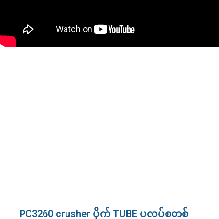
PC3260 crusher ပိုက် TUBE ပလပ်စတစ်