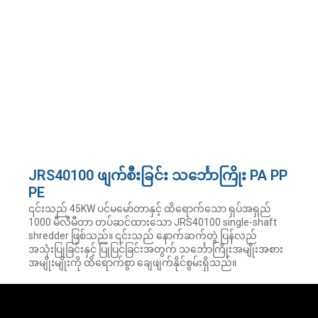
JRS40100 ဖျက်စီးခြင်း သင်္ဘောကြိုး PA PP
PE
၎င်းသည် 45KW ပင်မမော်တာနှင့် ထိရောက်သော ရှပ်အရှည်
1000 မီလီမီတာ တပ်ဆင်ထားသော JRS40100 single-shaft
shredder ဖြစ်သည်။ ၎င်းသည် နောက်ဆက်တွဲ ပြန်လည်
အသုံးပြုခြင်းနှင့် ပြုပြင်ခြင်းအတွက် သင်္ဘောကြိုးအမျိုးအစား
အမျိုးမျိုးကို ထိရောက်စွာ ချေဖျက်နိုင်စွမ်းရှိသည်။