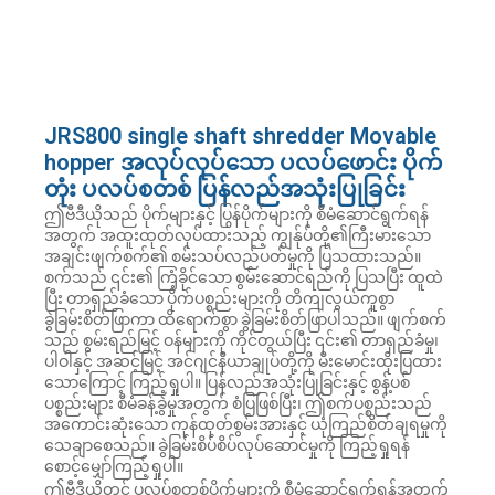
JRS800 single shaft shredder Movable
hopper အလုပ်လုပ်သော ပလပ်ဖောင်း ပိုက်
တုံး ပလပ်စတစ် ပြန်လည်အသုံးပြုခြင်း
ဤဗီဒီယိုသည် ပိုက်များနှင့် ပြွန်ပိုက်များကို စီမံဆောင်ရွက်ရန်
အတွက် အထူးထုတ်လုပ်ထားသည့် ကျွန်ုပ်တို့၏ကြီးမားသော
အချင်းဖျက်စက်၏ စမ်းသပ်လည်ပတ်မှုကို ပြသထားသည်။
စက်သည် ၎င်း၏ ကြံ့ခိုင်သော စွမ်းဆောင်ရည်ကို ပြသပြီး ထူထဲ
ပြီး တာရှည်ခံသော ပိုက်ပစ္စည်းများကို တိကျလွယ်ကူစွာ
ခွဲခြမ်းစိတ်ဖြာကာ ထိရောက်စွာ ခွဲခြမ်းစိတ်ဖြာပါသည်။ ဖျက်စက်
သည် စွမ်းရည်မြင့် ဝန်များကို ကိုင်တွယ်ပြီး ၎င်း၏ တာရှည်ခံမှု၊
ပါဝါနှင့် အဆင့်မြင့် အင်ဂျင်နီယာချုပ်တို့ကို မီးမောင်းထိုးပြထား
သောကြောင့် ကြည့်ရှုပါ။ ပြန်လည်အသုံးပြုခြင်းနှင့် စွန့်ပစ်
ပစ္စည်းများ စီမံခန့်ခွဲမှုအတွက် စံပြဖြစ်ပြီး၊ ဤစက်ပစ္စည်းသည်
အကောင်းဆုံးသော ကုန်ထုတ်စွမ်းအားနှင့် ယုံကြည်စိတ်ချရမှုကို
သေချာစေသည်။ ခွဲခြမ်းစိပ်စိပ်လုပ်ဆောင်မှုကို ကြည့်ရှုရန်
စောင့်မျှော်ကြည့်ရှုပါ။
ဤဗီဒီယိုတွင် ပလပ်စတစ်ပိုက်များကို စီမံဆောင်ရွက်ရန်အတွက်