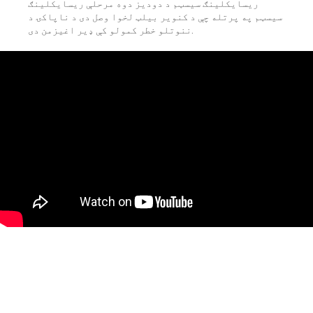
ریسایکلینګ سیسټم د دودیز دوه مرحلې ریسایکلینګ
سیسټم په پرتله چې د کنویر بیلټ لخوا وصل دی د ناپاکۍ د
ننوتلو خطر کمولو کې ډیر اغیزمن دی.