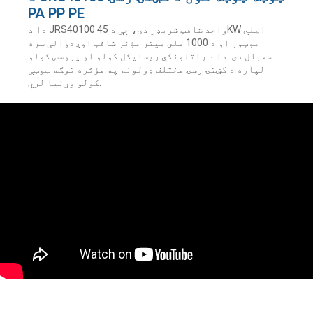
PA PP PE
دا د JRS40100 واحد شافټ شریډر دی، چې د 45KW اصلي
موټور او د 1000 ملي میتر مؤثر شافټ اوږدوالی سره
سمبال دی. دا د راتلونکي ریسایکل کولو او پروسس کولو
لپاره د کښتۍ رسۍ مختلف ډولونه په مؤثره توګه ټوټې
کولو وړتیا لري.