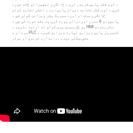
د لوی قطر پایپ شریډر لړۍ د ځانګړو تجهیزاتو څخه جوړه
شوې د لوی قطر ضخامت دیوال پایپ دی، د افقی تغذیه کولو
ځانګړی ټرف او اوږد سټروک پشر ډیزاین کولی شي د
پایپونو 6 مترو اوږدوالی پوره کړي په هغه صورت کې چې د
یو ځل ټوټو پرې کولو ته اړتیا نلري، د HMI سکرینونو
سره او د PLC کنټرول پایپ ډیزاین لپاره ډیزاین شوی، د
هغې ښکلی بڼه، دوامدار، خوندي او موثر.