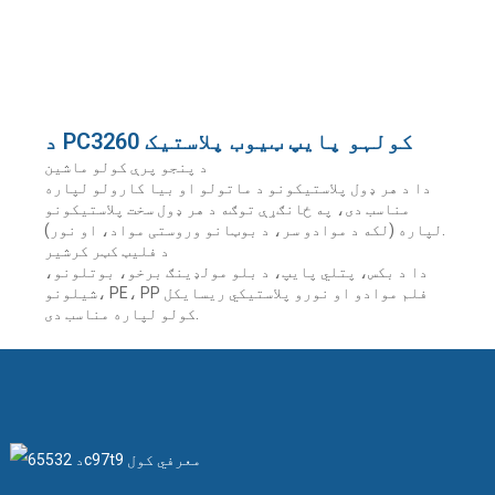
د PC3260 کولہو پایپ ټیوب پلاستیک
د پنجو پرې کولو ماشین
دا د هر ډول پلاستیکونو د ماتولو او بیا کارولو لپاره
مناسب دی، په ځانګړې توګه د هر ډول سخت پلاستیکونو
لپاره (لکه د موادو سر، د بوټانو وروستی مواد، او نور).
د فلیټ کټر کرشیر
دا د بکس، پتلي پایپ، د بلو مولډینګ برخو، بوتلونو،
شیلونو، PE، PP فلم موادو او نورو پلاستيکي ریسایکل
کولو لپاره مناسب دی.