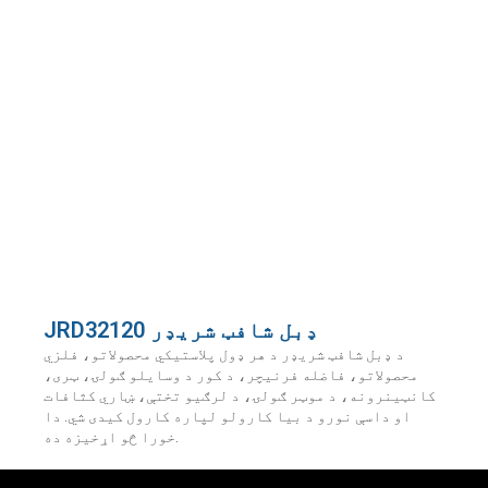
JRD32120 ډبل شافټ شریډر
د ډبل شافټ شریډر د هر ډول پلاستيکي محصولاتو، فلزي
محصولاتو، فاضله فرنیچر، د کور د وسایلو ګولۍ، ټری،
کانټینرونه، د موټر ګولۍ، د لرګیو تختې، ښاري کثافات
او داسې نورو د بیا کارولو لپاره کارول کیدی شي. دا
خورا څو اړخیزه ده.