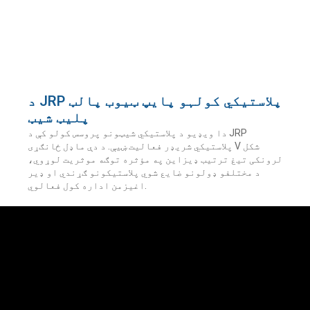
د JRP پلاستيکي کولہو پایپ ټیوب پالټ
پلیټ شیټ
دا ویډیو د پلاستيکي شیټونو پروسس کولو کې د JRP
پلاستيکي شریډر فعالیت ښیې. د دې ماډل ځانګړی V شکل
لرونکی تیغ ترتیب ډیزاین په مؤثره توګه موثریت لوړوي،
د مختلفو ډولونو ضایع شوي پلاستیکونو ګړندي او ډیر
اغیزمن اداره کول فعالوي.