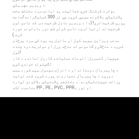
د ویډیو مهم ټکي:
مؤثره کرشنگ: قوي فعالیت، په اسانۍ سره مختلف سخت
پلاستيکي بلاکونه ټوټې کوي، چې تر 300 کیلوګرامه/ساعت
پورې ظرفیت لري! (دا د ویډیو ماډل ظرفیت دی. که تاسو لوی
ظرفیت ته اړتیا لرئ، تاسو کولی شئ نور ماډلونه غوره
کړئ.)
مدغم ډیزاین: ټوټه کول او ماتول په یوه کې سره یوځای
کوي، د منځګړو ګامونو له منځه وړل او موثریت دوه چنده
کول!
هوښیار کنټرول: اتومات عملیات، کارول اسانه، د کار
لګښتونه خوندي کوي.
د چاپیریال دوستانه او د انرژۍ سپمول: ټیټ شور، ټیټ
دوړې، د چاپیریال معیارونه پوره کوي، شنه تولید.
پراخه غوښتنلیکونه: د مختلفو پلاستيکي بلاکونو لپاره
مناسب، لکه PP، PE، PVC، PPR، او نور.