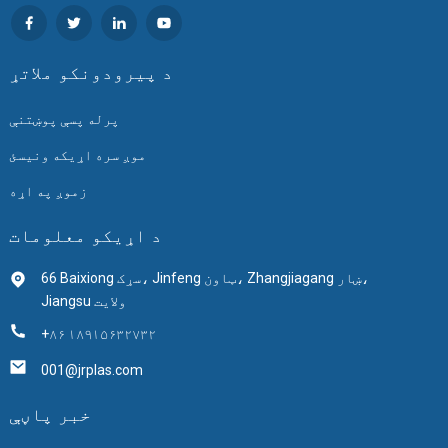
د پیرودونکو ملاتړ
پرله پسې پوښتنې
موږ سره اړیکه ونیسئ
زموږ په اړه
د اړیکو معلومات
66 Baixiong سړک، Jinfeng ټاون، Zhangjiagang ښار،
Jiangsu ولايت
+۸۶ ۱۸۹۱۵۶۳۲۷۳۲
001@jrplas.com
خبر پاڼې