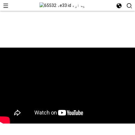
ویډیو