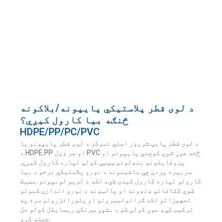
د لوی قطر پلاستيکي پایپونه/بلاکونه
څنګه بیا کارول کیږي؟
HDPE/PP/PC/PVC
د لوی قطر پایپ شریډر اصلي تمرکز د لوی قطر پایپونو یا
د HDPE.PP او هر ډول PVC څخه جوړ شوي کوچني پایپونو او
پروفایلونو بنډلونو ټوټې کولو لپاره کارول کیږي.
سربیره پردې چې ماشینونه د نورو پلاستيکي برخو د بیا
کارولو لپاره کارول کیدی شي، لکه د لویو لومپونو. سټیک
شوي کثافاتو ډنډونه او پالټونه د نورو اندازې کمولو
تجهیزاتو لکه ګرانولیټرونو او پلورائزرونو سره په
ترکیب کې، موږ کولی شو د بشپړ ټرنکي ریسایکل کولو حل
چمتو کړو.