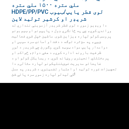
ملي متره ۱۵۰۰ ملي متره
HDPE/PP/PVC لوی قطر پایپ/ټیوب
شریډر او کرشیر تولید لاین
دا ویډیو زموږ د لوی قطر شریډر آزموینې نندارې ته
وړاندې کوي، چې په ځانګړي ډول د پایپونو او ټیوبونو
پروسس کولو لپاره ډیزاین شوی. ماشین خپل قوي فعالیت
ښیې، په مؤثره توګه د دقت او اسانۍ سره موټی او
دوامدار پایپ مواد ټوټه کوي. وګورئ چې شریډر د لوړ
ظرفیت بارونه اداره کوي، د هغې دوام، ځواک، او
پرمختللي انجینرۍ روښانه کوي. د ریسایکل کولو او د
ضایعاتو مدیریت غوښتنلیکونو لپاره مثالی، دا
تجهیزات غوره تولید او اعتبار تضمینوي. د شریډر په عمل
کې لیدلو لپاره زموږ سره پاتې شئ!