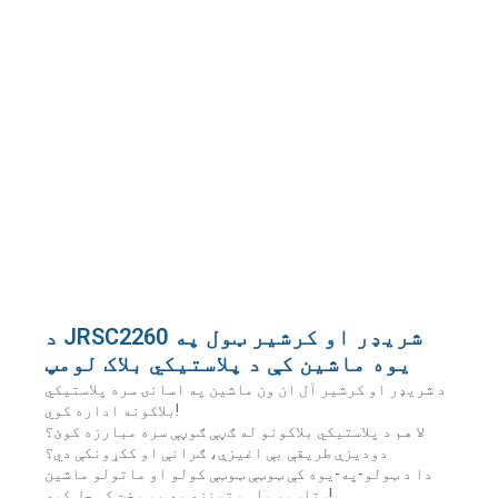
د JRSC2260 شریډر او کرشیر ټول په
یوه ماشین کې د پلاستيکي بلاک لومپ
د شریډر او کرشیر آل ان ون ماشین په اسانۍ سره پلاستيکي
بلاکونه اداره کوي!
لا هم د پلاستيکي بلاکونو له ګڼې ګوڼې سره مبارزه کوئ؟
دودیزې طریقې بې اغیزې، ګرانې او ککړونکې دي؟
دا د ټولو-په-یوه کې ټوټې ټوټې کولو او ماتولو ماشین
ستاسو ټولې ستونزې په یو وخت کې حل کوي!