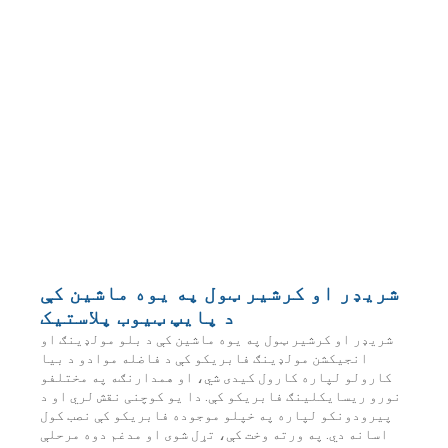
شریډر او کرشیر ټول په یوه ماشین کې
د پایپ ټیوب پلاستیک
شریډر او کرشیر ټول په یوه ماشین کې د بلو مولډینګ او
انجیکشن مولډینګ فابریکو کې د فاضله موادو د بیا
کارولو لپاره کارول کیدی شي، او همدارنګه په مختلفو
نورو ریسایکلینګ فابریکو کې. دا یو کوچنی نقش لري او د
پیرودونکو لپاره په خپلو موجوده فابریکو کې نصب کول
اسانه دي. په ورته وخت کې، تړل شوی او مدغم دوه مرحلې