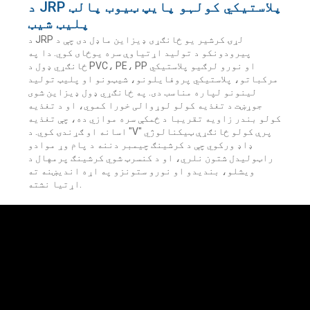
د JRP پلاستيکي کولہو پایپ ټیوب پالټ
پلیټ شیټ
د JRP لړۍ کرشیر یو ځانګړی ډیزاین ماډل دی چې د
پیرودونکو د تولید اړتیاوې سره یوځای کوي. دا په
ځانګړي ډول د PVC، PE، PP او نورو لرګیو پلاستيکي
مرکباتو، پلاستيکي پروفایلونو، شیټونو او پلیټ تولید
لینونو لپاره مناسب دی. په ځانګړي ډول ډیزاین شوی
جوړښت د تغذیه کولو لوړوالی خورا کموي، او د تغذیه
کولو بندر زاویه تقریبا د ځمکې سره موازي ده، چې تغذیه
اسانه او ګړندۍ کوي. د "V" پرې کولو ځانګړې ټیکنالوژي
ډاډ ورکوي چې د کرشینګ چیمبر دننه د پام وړ موادو
راټولیدل شتون نلري، او د کنسرټ شوي کرشینګ پرمهال د
ویشلو، بندیدو او نورو ستونزو په اړه اندیښنه ته
اړتیا نشته.