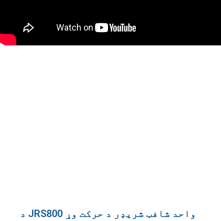
د JRS800 واحد شافټ شریډر د حرکت وړ