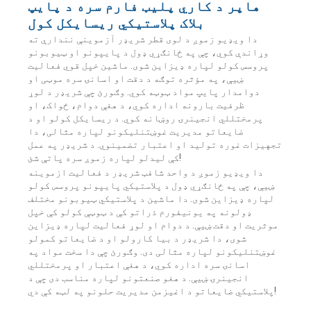
هاپر د کاري پلیټ فارم سره د پایپ
بلاک پلاستيکي ریسایکل کول
دا ویډیو زموږ د لوی قطر شریډر آزموینې نندارې ته
وړاندې کوي، چې په ځانګړي ډول د پایپونو او ټیوبونو
پروسس کولو لپاره ډیزاین شوی. ماشین خپل قوي فعالیت
ښیې، په مؤثره توګه د دقت او اسانۍ سره موټی او
دوامدار پایپ مواد ټوټه کوي. وګورئ چې شریډر د لوړ
ظرفیت بارونه اداره کوي، د هغې دوام، ځواک، او
پرمختللي انجینرۍ روښانه کوي. د ریسایکل کولو او د
ضایعاتو مدیریت غوښتنلیکونو لپاره مثالی، دا
تجهیزات غوره تولید او اعتبار تضمینوي. د شریډر په عمل
کې لیدلو لپاره زموږ سره پاتې شئ!
دا ویډیو زموږ د واحد شافټ شریډر د فعالیت ازموینه
ښیې، چې په ځانګړي ډول د پلاستيکي پایپونو پروسس کولو
لپاره ډیزاین شوی. دا ماشین د پلاستيکي ټیوبونو مختلف
ډولونه په یونیفورم ذراتو کې د ټوټې کولو کې خپل
موثریت او دقت ښیې. د دوام او لوړ فعالیت لپاره ډیزاین
شوی، دا شریډر د بیا کارولو او د ضایعاتو کمولو
غوښتنلیکونو لپاره مثالی دی. وګورئ چې دا سخت مواد په
اسانۍ سره اداره کوي، د هغې اعتبار او پرمختللي
انجینرۍ ښیې. د هغو صنعتونو لپاره مناسب دی چې د
پلاستيکي ضایعاتو د اغیزمن مدیریت حلونو په لټه کې دي!