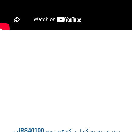
د JRS40100 ټوټه ټوټه کول د کښتۍ رسۍ