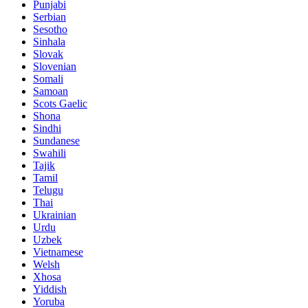
Punjabi
Serbian
Sesotho
Sinhala
Slovak
Slovenian
Somali
Samoan
Scots Gaelic
Shona
Sindhi
Sundanese
Swahili
Tajik
Tamil
Telugu
Thai
Ukrainian
Urdu
Uzbek
Vietnamese
Welsh
Xhosa
Yiddish
Yoruba