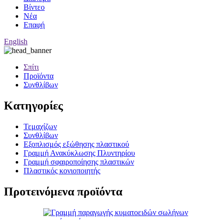
Βίντεο
Νέα
Επαφή
English
Σπίτι
Προϊόντα
Συνθλίβων
Κατηγορίες
Τεμαχίζων
Συνθλίβων
Εξοπλισμός εξώθησης πλαστικού
Γραμμή Ανακύκλωσης Πλυντηρίου
Γραμμή σφαιροποίησης πλαστικών
Πλαστικός κονιοποιητής
Προτεινόμενα προϊόντα