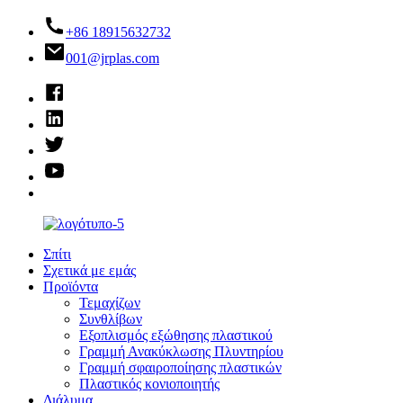
+86 18915632732
001@jrplas.com
Σπίτι
Σχετικά με εμάς
Προϊόντα
Τεμαχίζων
Συνθλίβων
Εξοπλισμός εξώθησης πλαστικού
Γραμμή Ανακύκλωσης Πλυντηρίου
Γραμμή σφαιροποίησης πλαστικών
Πλαστικός κονιοποιητής
Διάλυμα