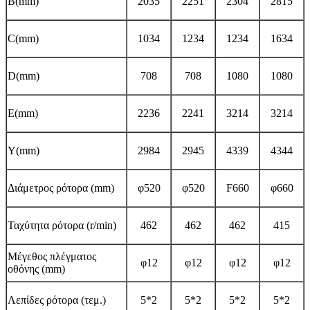
Β(mm)
2035
2251
2304
2815
C(mm)
1034
1234
1234
1634
D(mm)
708
708
1080
1080
E(mm)
2236
2241
3214
3214
Υ(mm)
2984
2945
4339
4344
Διάμετρος ρότορα (mm)
φ520
φ520
F660
φ660
Ταχύτητα ρότορα (r/min)
462
462
462
415
Μέγεθος πλέγματος
φ12
φ12
φ12
φ12
οθόνης (mm)
Λεπίδες ρότορα (τεμ.)
5*2
5*2
5*2
5*2