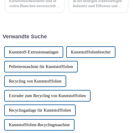
Einwellenzerkleinerer sind in
In der heutigen schnelllebigen
vielen Branchen unverzichtbar
Industrie sind Effizienz und
und werden zur Zerkleinerung
Zuverlässigkeit von größter
von Materialien wie
Bedeutung. Rüsten Sie Ihre
Kunststoffen, Holz und
industriellen
Metallen eingesetzt. Wie bei
Zerkleinerungsvorgänge mit
jeder Maschine können sie
robusten und zuverlässigen
Verwandte Suche
jedoch auf Probleme stoßen.
industriellen Schwenkarm-
Zerkleinerern auf...
Kunststoff-Extrusionsanlagen
Kunststofffolienbrecher
Pelletiermaschine für Kunststofffolien
Recycling von Kunststofffolien
Extruder zum Recycling von Kunststofffolien
Recyclinganlage für Kunststofffolien
Kunststofffolien-Recyclingmaschine