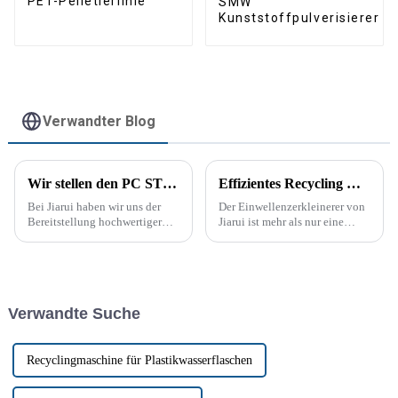
PET-Pelletierlinie
SMW
Kunststoffpulverisierer
Verwandter Blog
Wir stellen den PC STRONG CRUSHER von Jiarui vor: Die ultimative Lösung zum Zerkleinern und Recyceln von Kunststoff
Effizientes Recycling mit dem Einwellenzerkleinerer
Bei Jiarui haben wir uns der
Der Einwellenzerkleinerer von
Bereitstellung hochwertiger
Jiarui ist mehr als nur eine
Maschinen verschrieben, die
Maschine; er ist eine Lösung,
den vielfältigen Anforderungen
die die Effizienz Ihres
verschiedener Branchen
Recyclingprozesses steigert.
gerecht werden. Unsere neueste
Mit seiner robusten
Innovation, der PC STRONG
Konstruktion und ...
Verwandte Suche
CRUSHER, ist eine vielseitige
Maschine, die entwickelt
wurde, um ...
Recyclingmaschine für Plastikwasserflaschen