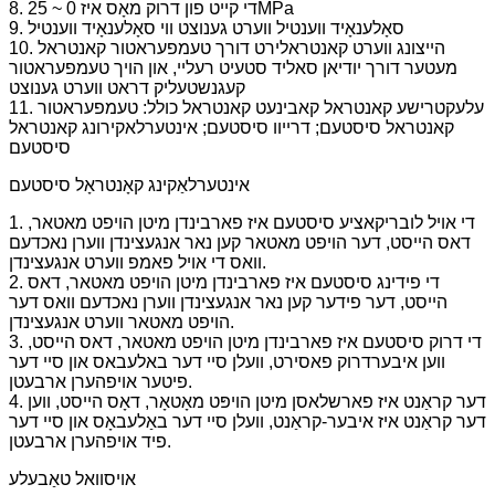
8. די קייט פון דרוק מאָס איז 0 ~ 25MPa
9. סאָלענאָיד ווענטיל ווערט גענוצט ווי סאָלענאָיד ווענטיל
10. הייצונג ווערט קאנטראלירט דורך טעמפעראטור קאנטראל
מעטער דורך יודיאן סאליד סטעיט רעליי, און הויך טעמפעראטור
קעגנשטעליק דראט ווערט גענוצט
11. עלעקטרישע קאנטראל קאבינעט קאנטראל כולל: טעמפעראטור
קאנטראל סיסטעם; דרייוו סיסטעם; אינטערלאקירונג קאנטראל
סיסטעם
אינטערלאַקינג קאָנטראָל סיסטעם
1. די אויל לובריקאציע סיסטעם איז פארבינדן מיטן הויפט מאטאר,
דאס הייסט, דער הויפט מאטאר קען נאר אנגעצינדן ווערן נאכדעם
וואס די אויל פאמפ ווערט אנגעצינדן.
2. די פידינג סיסטעם איז פארבינדן מיטן הויפט מאטאר, דאס
הייסט, דער פידער קען נאר אנגעצינדן ווערן נאכדעם וואס דער
הויפט מאטאר ווערט אנגעצינדן.
3. די דרוק סיסטעם איז פארבינדן מיטן הויפט מאטאר, דאס הייסט,
ווען איבערדרוק פאסירט, וועלן סיי דער באלעבאס און סיי דער
פיטער אויפהערן ארבעטן.
4. דער קראַנט איז פארשלאסן מיטן הויפּט מאָטאָר, דאָס הייסט, ווען
דער קראַנט איז איבער-קראַנט, וועלן סיי דער באַלעבאָס און סיי דער
פיד אויפהערן ארבעטן.
אויסוואל טאַבעלע