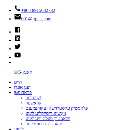
+86 18915632732
001@jrplas.com
היים
וועגן אונדז
פּראָדוקטן
שרעדער
קראַשער
פּלאַסטיק עקסטרוזשאַן עקוויפּמענט
וואַשינג ריסייקלינג ליניע
פּלאַסטיק פּעלטייזינג ליניע
פּלאַסטיק פּולוועריזער
לייזונג