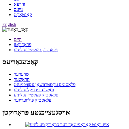
ווידעא
נייעס
קאָנטאַקט
English
היים
פּראָדוקטן
פּלאַסטיק פּעלטייזינג ליניע
קאַטעגאָריעס
שרעדער
קראַשער
פּלאַסטיק עקסטרוזשאַן עקוויפּמענט
וואַשינג ריסייקלינג ליניע
פּלאַסטיק פּעלטייזינג ליניע
פּלאַסטיק פּולוועריזער
אויסגעצייכנטע פּראָדוקטן