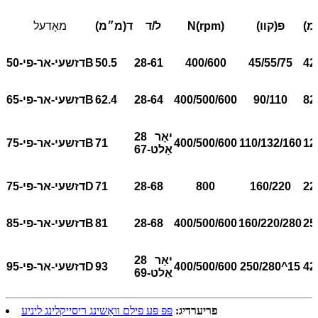
מ)
פּ(קװ)
N(rpm)
ל/ד
ד(מ״מ)
מאָדעל
42
45/55/75
400/600
28-61
50.5
-50B
דזשעי-אר-פי
82
90/110
400/500/600
28-64
62.4
-65B
דזשעי-אר-פי
28 יאָר
12
110/132/160
400/500/600
71
-75B
דזשעי-אר-פי
אַלט
-
67
22
160/220
800
28-68
71
-75D
דזשעי-אר-פי
25
160/220/280
400/500/600
28-68
81
-85B
דזשעי-אר-פי
28 יאָר
42
250/280^15
400/500/600
93
-95D
דזשעי-אר-פי
אַלט
-
69
פריערדיג:
פּפּ פּע פילם וואַשינג ריסייקלינג ליניע