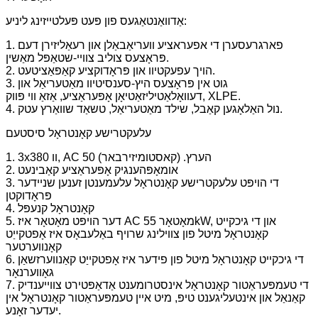
אַדוואַנטאַגעס פון פּעט פּעלטייזינג ליניע:
1. פארגרעסערן די אפעראציע וועריאַבאַלן און רעאַליזירן דעם
פּראָצעס צוליב צוויי-שטאַפּל מאַשין.
2. הויך עפעקטיוו און פּראָדוקציע קאַפּאַציטעט.
3. גוט אין פּראָצעס היץ-סענסיטיוו מאַטעריאַל און
דעוואָלאַטיליזאַטיאָן אָפּעראַציע, אַזאַ ווי פּווק, XLPE.
4. נול האַלאָגען קאַבל, שילד מאַטעריאַל, טשאַד שוואַרץ עטק.
עלעקטרישע קאָנטראָל סיסטעם
1. 3x380 וו, AC 50 הערץ. (קאסטומיזירבאר)
2. אומאָפּהענגיק אָפּעראַציע קאַבינעט
3. די הויפּט עלעקטרישע קאָנטראָל עלעמענטן זענען שניידער
פּראָדוקטן
4. קאָנטראָל קנעפּל
5. דער הויפּט מאָטאָר איז AC מאָטאָר 55kW, און די גיכקייט
קאָנטראָל מיטל פון צווילינג שרויף באַלעבאָס איז אָפטקייַט
קאָנווערטער
6. די גיכקייט קאָנטראָל מיטל פון פידער איז אָפטקייַט קאַנווערזשאַן
גאָווערנאָר
7. די טעמפּעראַטור קאָנטראָל אינסטרומענט אַדאַפּטירט צווייענדיק
קאַנאַל און אינטעליגענט טיפּ, מיט איין טעמפּעראַטור קאָנטראָל אין
יעדער זאָנע.