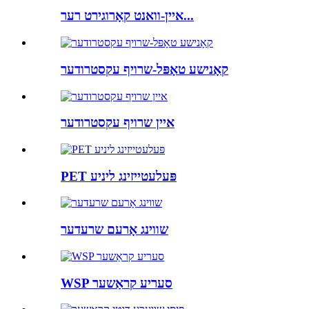
איין-וואנט קאָרוגירט רער...
קאָנישע טאָפּל-שרויף עקסטרודער
איין שרויף עקסטרודער
PET פּעלעטייזינג ליניע
שווינג אָרעם שרעדער
WSP סעריע קראַשער