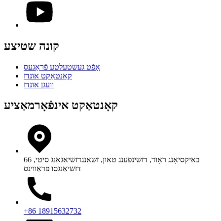
קונה שטיצע
אָפֿט געשטעלטע פֿראַגעס
קאָנטאַקט אונדז
וועגן אונדז
קאָנטאַקט אינפֿאָרמאַציע
66 באַיקסיאָנג ראָוד, דזשינפענג טאַון, זשאַנגדזשיאַגאַנג סיטי,
דזשיאַנגסו פּראַווינס
+86 18915632732