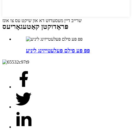
שרייב דיין מעסעדזש דא און שיקט עס צו אונז
פּראָדוקטן קאַטעגאָריעס
פּפּ פּע פילם פּעלעטייזינג ליניע