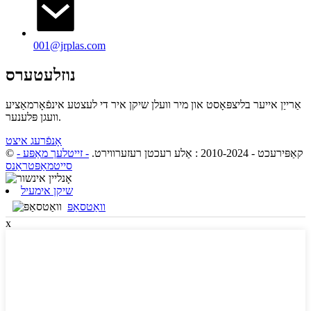
001@jrplas.com
נוזלעטערס
אַרייַן אייער בליצפּאָסט און מיר וועלן שיקן איר די לעצטע אינפֿאָרמאַציע
וועגן פּלענער.
אָנפֿרעג איצט
© קאַפּירעכט - 2010-2024 : אַלע רעכטן רעזערווירט.
- זייטלעך מאַפּע
-
סייטמאַפּטראַנס
שיקן אימעיל
וואַטסאַפּ
x