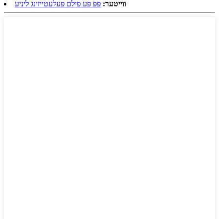
ווייטער:
פּפּ פּע פילם פּעלעטייזינג ליניע