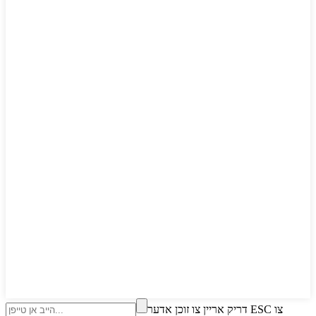
דריק אריין צו זוכן אדער ESC צו