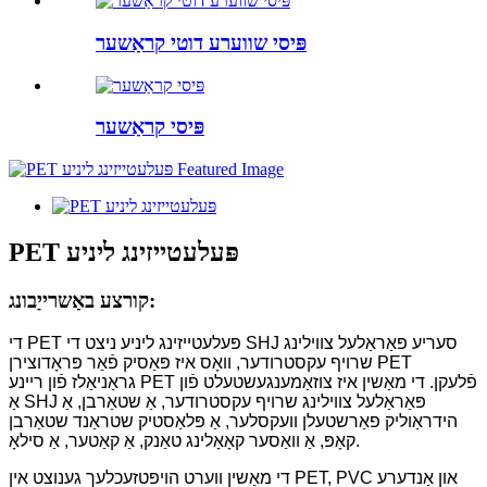
פּיסי שווערע דוטי קראַשער
פּיסי קראַשער
PET פּעלעטייזינג ליניע
קורצע באַשרייַבונג:
די PET פּעלעטייזינג ליניע ניצט די SHJ סעריע פּאַראַלעל צווילינג
שרויף עקסטרודער, וואָס איז פּאַסיק פֿאַר פּראָדוצירן PET
גראַניאַלז פֿון ריינע PET פֿלעקן. די מאַשין איז צוזאַמענגעשטעלט פֿון
אַ SHJ פּאַראַלעל צווילינג שרויף עקסטרודער, אַ שטאַרבן, אַ
הידראַוליק פאַרשטעלן וועקסלער, אַ פּלאַסטיק שטראַנד שטאַרבן
קאָפּ, אַ וואַסער קאָאָלינג טאַנק, אַ קאַטער, אַ סילאָ.
די מאַשין ווערט הויפּטזעכלעך גענוצט אין PET, PVC און אַנדערע