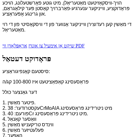
הויך-וויסקאָזיטעט מאַטעריאַלן. מיט גוטע פאָרשטעלונג, הויכע
פּראָדוקציע, ווייניקער ענערגיע-פאַרברויך קאָסטן פּער קילאָגראַם,
און גרינגע אָפּעראַציע.
די מאַשין קען רעדוצירן ווייניקער אָנווער פון די וויסקאָסיטי פון די רוי
מאַטעריאַל.
אראָפּלאָדן ווי PDF
שיקט אַן אימעיל צו אונדז
פּראָדוקט דעטאַל
סיסטעם קאָנפיגוראַציע:
פּראַסעסינג קאַפּאַציטעט איז 100-800 קג/ה
דער גאַנצער כולל
1. פיטער מאַשין.
2. עקסטרודער: 38CrMoAlA מיט ניטרידינג פּראַסעסינג
3. פורעם: 40Cr מיט ניטרידינג פּראַסעסינג.
4. וואַסער קאַנאַל
5. ווינדס טריקעניש מאַשין
6. פּעלעטיזער מאַשין
7. האָפּער