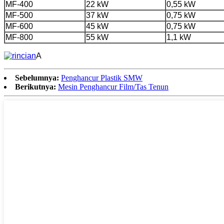
MF-400
22 kW
0,55 kW
MF-500
37 kW
0,75 kW
MF-600
45 kW
0,75 kW
MF-800
55 kW
1,1 kW
A
Sebelumnya:
Penghancur Plastik SMW
Berikutnya:
Mesin Penghancur Film/Tas Tenun