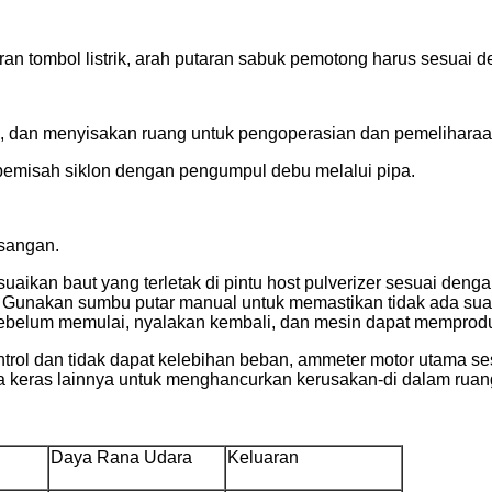
ran tombol listrik, arah putaran sabuk pemotong harus sesuai 
i, dan menyisakan ruang untuk pengoperasian dan pemeliharaan
 pemisah siklon dengan pengumpul debu melalui pipa.
sangan.
kan baut yang terletak di pintu host pulverizer sesuai denga
Gunakan sumbu putar manual untuk memastikan tidak ada suara y
, sebelum memulai, nyalakan kembali, dan mesin dapat memprod
ntrol dan tidak dapat kelebihan beban, ammeter motor utama se
enda keras lainnya untuk menghancurkan kerusakan-di dalam rua
Daya Rana Udara
Keluaran