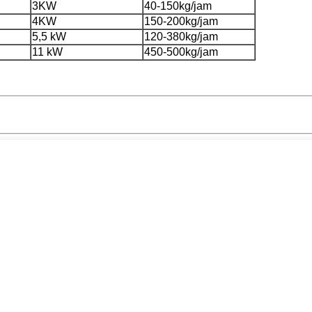
3KW
40-150kg/jam
4KW
150-200kg/jam
5,5 kW
120-380kg/jam
11 kW
450-500kg/jam