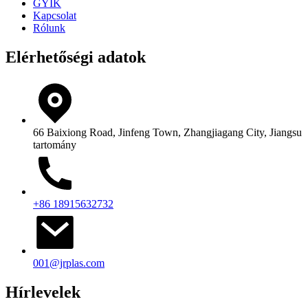
GYIK
Kapcsolat
Rólunk
Elérhetőségi adatok
66 Baixiong Road, Jinfeng Town, Zhangjiagang City, Jiangsu
tartomány
+86 18915632732
001@jrplas.com
Hírlevelek