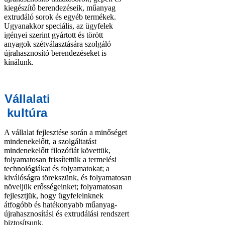
kiegészítő berendezéseik, műanyag
extrudáló sorok és egyéb termékek.
Ugyanakkor speciális, az ügyfelek
igényei szerint gyártott és törött
anyagok szétválasztására szolgáló
újrahasznosító berendezéseket is
kínálunk.
Vállalati
kultúra
A vállalat fejlesztése során a minőséget
mindenekelőtt, a szolgáltatást
mindenekelőtt filozófiát követtük,
folyamatosan frissítettük a termelési
technológiákat és folyamatokat; a
kiválóságra törekszünk, és folyamatosan
növeljük erősségeinket; folyamatosan
fejlesztjük, hogy ügyfeleinknek
átfogóbb és hatékonyabb műanyag-
újrahasznosítási és extrudálási rendszert
biztosítsunk.