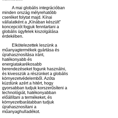
A mai globális integrációban
minden ország mélyrehatóbb
cseréket folytat majd. Kínai
vállalatként a „Kínában készült”
koncepciót fogjuk fenntartani a
globális ügyfelek kiszolgálása
érdekében.
Elkötelezettek leszünk a
műanyagtermékek gyártása és
újrahasznosítása iránt,
hatékonyabb és
energiatakarékosabb
berendezéseket fogunk használni,
és kivesszük a részünket a globális
környezetvédelemből. Azóta
küzdünk azért a hitért, hogy
gyorsabban tudjuk korszerűsíteni a
technológiát, hatékonyabban
előállítani a termékeket, és
környezetbarátabban tudjuk
újrahasznosítani a
műanyaghulladékot.