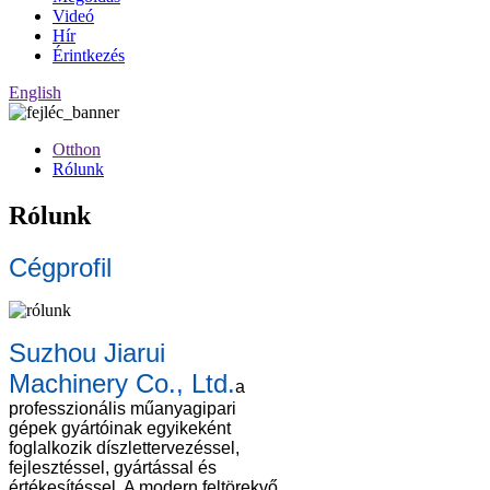
Videó
Hír
Érintkezés
English
Otthon
Rólunk
Rólunk
Cégprofil
Suzhou Jiarui
Machinery Co., Ltd.
a
professzionális műanyagipari
gépek gyártóinak egyikeként
foglalkozik díszlettervezéssel,
fejlesztéssel, gyártással és
értékesítéssel. A modern feltörekvő