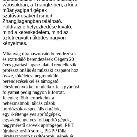
városokban, a Triangle-ben, a kínai
műanyagipari gépek
szülővárosaként ismert
Zhangjiagangban található.
Földrajzi elhelyezkedése kiváló,
mind a kereskedelem, mind az
üzleti együttműködés nagyon
kényelmes.
Műanyag újrahasznosító berendezések
és extrudáló berendezések Cégem 20
éves gyártási tapasztalattal rendelkezik,
professzionális és műszaki csapatot hoz
össze, tökéletes megmunkáló
berendezésekkel és támogató
létesítményekkel rendelkezik, a gyártási
folyamat pedig nagyon kiforrott.
Jelenleg főbb termékeink a
nehézmalmok, tálcás zúzók,
hordózsákos speciális darálók,
egy-/kéttengelyes aprítógépek,
egy-/kéttengelyes fóliaaprító gépek,
nagyméretű csövek aprítógépei, PET
újrahasznosító sorok, PE/PP fólia
újrahasznosító tisztítósorok, gépek és