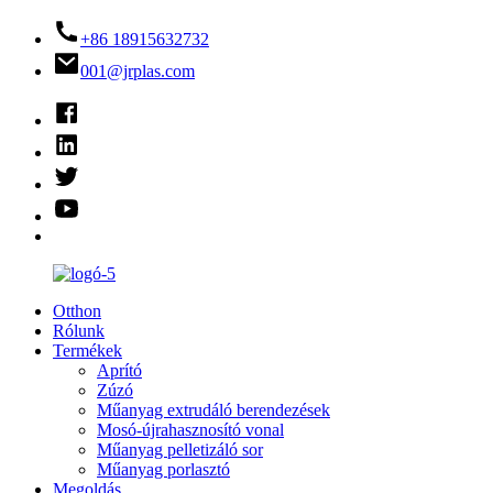
+86 18915632732
001@jrplas.com
Otthon
Rólunk
Termékek
Aprító
Zúzó
Műanyag extrudáló berendezések
Mosó-újrahasznosító vonal
Műanyag pelletizáló sor
Műanyag porlasztó
Megoldás