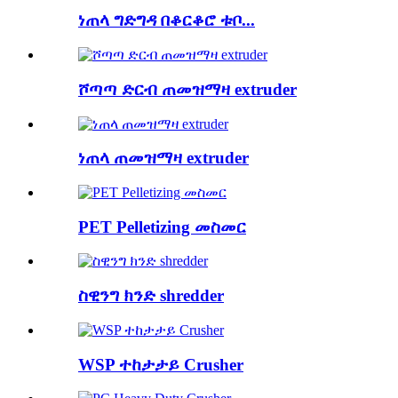
ነጠላ ግድግዳ በቆርቆሮ ቱቦ...
ሾጣጣ ድርብ ጠመዝማዛ extruder
ነጠላ ጠመዝማዛ extruder
PET Pelletizing መስመር
ስዊንግ ክንድ shredder
WSP ተከታታይ Crusher