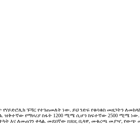
ይነት የሃይድሮሊክ ፑሻር የተገጠመለት ነው. ይህ ንድፍ የቁሳቁስ መዘጋትን ለመከላ
ሳል. ዝቅተኛው የማዞሪያ ስፋት 1200 ሚሜ ሲሆን ከፍተኛው 2500 ሚሜ ነው
ካት እና ለመጠገን ቀላል. መደበኛው rotor, ቢላዋ, መቁረጫ መያዣ, የውጭ 