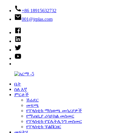
+86 18915632732
001@jrplas.com
ቤት
ስለ እኛ
ምርቶች
ሽሬደር
መፍጫ
የፕላስቲክ ማስወጫ መሳሪያዎች
የማጠቢያ ሪሳይክል መስመር
የፕላስቲክ የፔሌትሊንግ መስመር
የፕላስቲክ ፑልቨርዘር
መፍትሄ