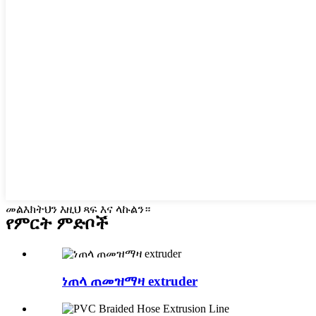
መልእክትህን እዚህ ጻፍ እና ላኩልን።
የምርት ምድቦች
ነጠላ ጠመዝማዛ extruder