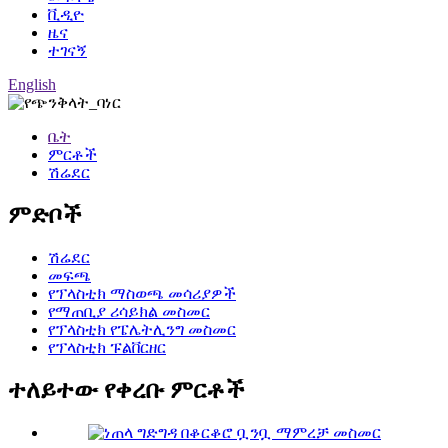
ቪዲዮ
ዜና
ተገናኝ
English
ቤት
ምርቶች
ሽሬደር
ምድቦች
ሽሬደር
መፍጫ
የፕላስቲክ ማስወጫ መሳሪያዎች
የማጠቢያ ሪሳይክል መስመር
የፕላስቲክ የፔሌትሊንግ መስመር
የፕላስቲክ ፑልቨርዘር
ተለይተው የቀረቡ ምርቶች