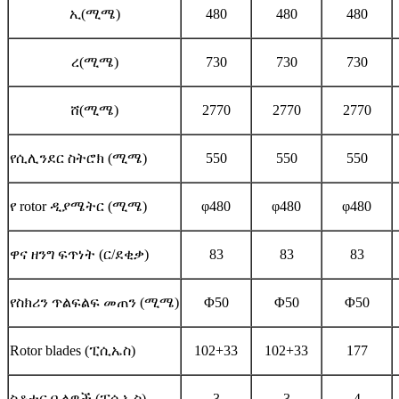
ኢ(ሚሜ)
480
480
480
ረ(ሚሜ)
730
730
730
ሸ(ሚሜ)
2770
2770
2770
የሲሊንደር ስትሮክ (ሚሜ)
550
550
550
የ rotor ዲያሜትር (ሚሜ)
φ480
φ480
φ480
ዋና ዘንግ ፍጥነት (ር/ደቂቃ)
83
83
83
የስክሪን ጥልፍልፍ መጠን (ሚሜ)
Φ50
Φ50
Φ50
Rotor blades (ፒሲኤስ)
102+33
102+33
177
ስቶተር ቢላዎች (ፒሲኤስ)
3
3
4