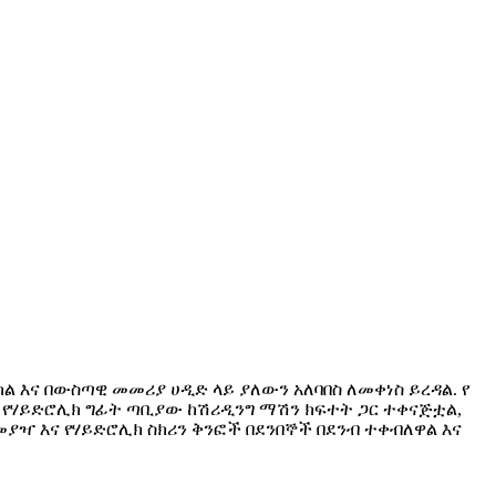
ከል እና በውስጣዊ መመሪያ ሀዲድ ላይ ያለውን አለባበስ ለመቀነስ ይረዳል. የ
. የሃይድሮሊክ ግፊት ጣቢያው ከሽሪዲንግ ማሽን ክፍተት ጋር ተቀናጅቷል,
መያዣ እና የሃይድሮሊክ ስክሪን ቅንፎች በደንበኞች በደንብ ተቀብለዋል እና