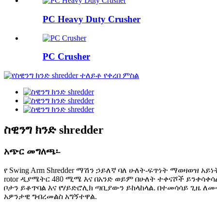
PC Heavy Duty Crusher
PC Crusher
ስዊንግ ክንድ shredder
አጭር መግለጫ፡-
የ Swing Arm Shredder ማሽን ኃይለኛ ባለ ሁለት-ፍጥነት ማወዛወዝ አ
rotor ዲያሜትር 480 ሚሜ እና በአንድ ወይም በሁለት ተቀናሾች ይንቀሳቀ
ቦታን ይቆጥባል እና የሃይድሮሊክ ጣቢያውን ይከላከላል. በተመሳሳይ ጊዜ ለመተ
አዎንታዊ ግብረመልስ አግኝተዋል.