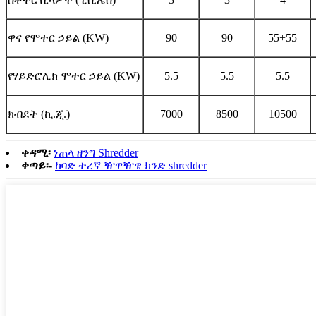
ዋና የሞተር ኃይል (KW)
90
90
55+55
የሃይድሮሊክ ሞተር ኃይል (KW)
5.5
5.5
5.5
ክብደት (ኪ.ጂ.)
7000
8500
10500
ቀዳሚ፡
ነጠላ ዘንግ Shredder
ቀጣይ፡-
ከባድ ተረኛ ዥዋዥዌ ክንድ shredder