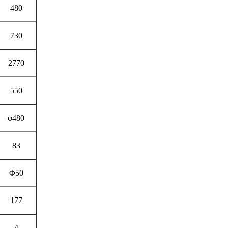
480
730
2770
550
φ480
83
Φ50
177
4