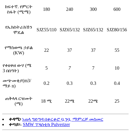
ከፍተኛ. የምርት
180
240
300
600
ስፋት (ሚሜ)
የኤክስትራክሽን
SJZ55/110
SJZ65/132
SJZ65/132
SJZ80/156
ሞዴል
የማስወጫ ኃይል
22
37
37
55
(KW)
የቀዘቀዘ ውሃ (ሜ
5
7
7
10
3 በሰዓት)
መጭመቂያ(m3/
0.2
0.3
0.3
0.4
ማይ n)
ጠቅላላ ርዝመት
18 ሚ
22ሜ
22ሜ
25
(ሜ)
ቀዳሚ፡
ነጠላ ግድግዳ በቆርቆሮ ቧንቧ ማምረቻ መስመር
ቀጣይ፡-
SMW ፕላስቲክ Pulverizer