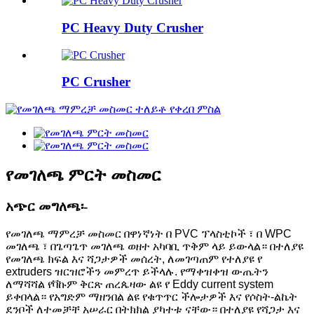
PC Heavy Duty Crusher
PC Crusher
የመገለጫ ምርት መስመር
አጭር መግለጫ፡-
የመገለጫ ማምረቻ መስመር በዋነኛነት በ PVC ፕላስቲኮች ፣ በ WPC
መገለጫ ፣ በጌጣጌጥ መገለጫ ወዘተ አካባቢ ጥቅም ላይ ይውላል። በተለያዩ
የመገለጫ ክፍል እና ሻጋታዎች መሰረት, ለመገጣጠም የተለያዩ የ
extruders ዝርዝሮችን መምረጥ ይችላሉ. የማቀዝቀዝ ውጤትን
ለማሻሻል የቫኩም ቅርጽ ጠረጴዛው ልዩ የ Eddy current system
ይቀበላል። የአግድም ማዘንበል ልዩ የቁጥጥር ችሎታዎች እና የሶስት-ልኬት
ደንቦች ለተመቻቸ አሠራር በትክክል ያካተቱ ናቸው። በተለያዩ የሻጋታ እና