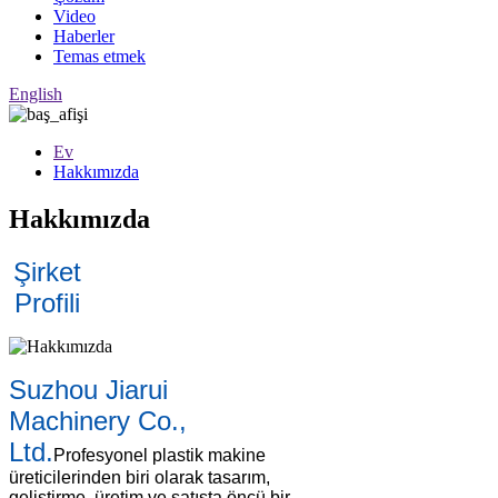
Video
Haberler
Temas etmek
English
Ev
Hakkımızda
Hakkımızda
Şirket
Profili
Suzhou Jiarui
Machinery Co.,
Ltd.
Profesyonel plastik makine
üreticilerinden biri olarak tasarım,
geliştirme, üretim ve satışta öncü bir