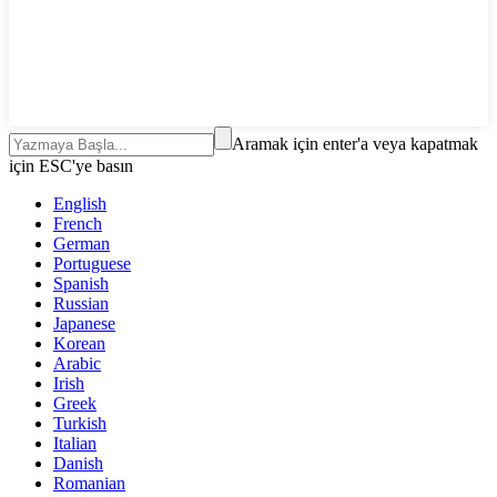
Aramak için enter'a veya kapatmak
için ESC'ye basın
English
French
German
Portuguese
Spanish
Russian
Japanese
Korean
Arabic
Irish
Greek
Turkish
Italian
Danish
Romanian