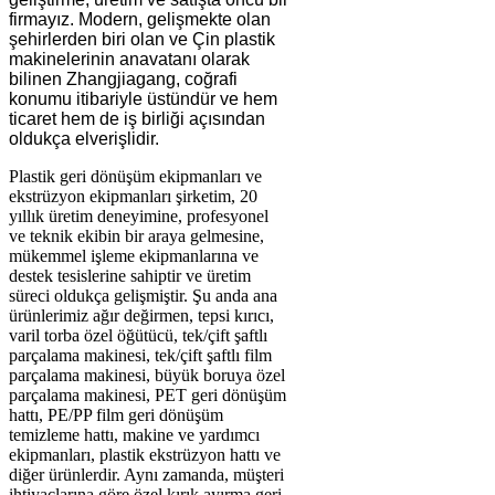
firmayız. Modern, gelişmekte olan
şehirlerden biri olan ve Çin plastik
makinelerinin anavatanı olarak
bilinen Zhangjiagang, coğrafi
konumu itibariyle üstündür ve hem
ticaret hem de iş birliği açısından
oldukça elverişlidir.
Plastik geri dönüşüm ekipmanları ve
ekstrüzyon ekipmanları şirketim, 20
yıllık üretim deneyimine, profesyonel
ve teknik ekibin bir araya gelmesine,
mükemmel işleme ekipmanlarına ve
destek tesislerine sahiptir ve üretim
süreci oldukça gelişmiştir. Şu anda ana
ürünlerimiz ağır değirmen, tepsi kırıcı,
varil torba özel öğütücü, tek/çift şaftlı
parçalama makinesi, tek/çift şaftlı film
parçalama makinesi, büyük boruya özel
parçalama makinesi, PET geri dönüşüm
hattı, PE/PP film geri dönüşüm
temizleme hattı, makine ve yardımcı
ekipmanları, plastik ekstrüzyon hattı ve
diğer ürünlerdir. Aynı zamanda, müşteri
ihtiyaçlarına göre özel kırık ayırma geri