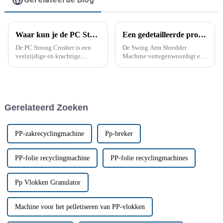
Waar kun je de PC Strong Crusher gebruiken? Volledige gids
Een gedetailleerde productprocesbeschrijving voor de Swing Arm Shredder Machine
De PC Strong Crusher is een
De Swing Arm Shredder
veelzijdige en krachtige
Machine vertegenwoordigt een
industriële machine die is
significante vooruitgang in
ontworpen om verschillende
shreddingtechnologie. Het
materialen te breken tot
doordachte ontwerp en de door
kleinere, hanteerbare formaten.
de klant goedgekeurde
Deze apparatuur wordt in
componenten maken het een
Gerelateerd Zoeken
meerdere industrieën gebruikt
waardevolle toevoeging aan
en...
elke operatie zie...
PP-zakrecyclingmachine
Pp-breker
PP-folie recyclingmachine
PP-folie recyclingmachines
Pp Vlokken Granulator
Machine voor het pelletiseren van PP-vlokken