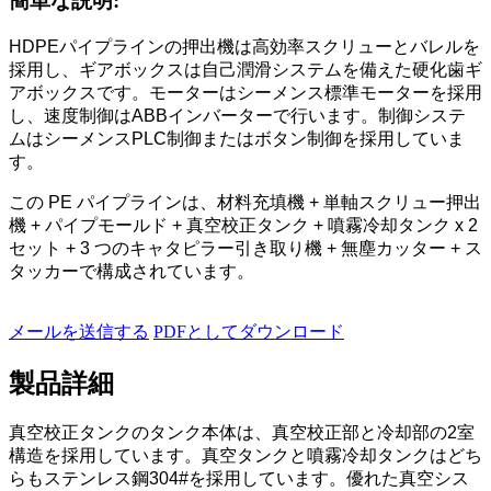
簡単な説明:
HDPEパイプラインの押出機は高効率スクリューとバレルを
採用し、ギアボックスは自己潤滑システムを備えた硬化歯ギ
アボックスです。モーターはシーメンス標準モーターを採用
し、速度制御はABBインバーターで行います。制御システ
ムはシーメンスPLC制御またはボタン制御を採用していま
す。
この PE パイプラインは、材料充填機 + 単軸スクリュー押出
機 + パイプモールド + 真空校正タンク + 噴霧冷却タンク x 2
セット + 3 つのキャタピラー引き取り機 + 無塵カッター + ス
タッカーで構成されています。
メールを送信する
PDFとしてダウンロード
製品詳細
真空校正タンクのタンク本体は、真空校正部と冷却部の2室
構造を採用しています。真空タンクと噴霧冷却タンクはどち
らもステンレス鋼304#を採用しています。優れた真空シス