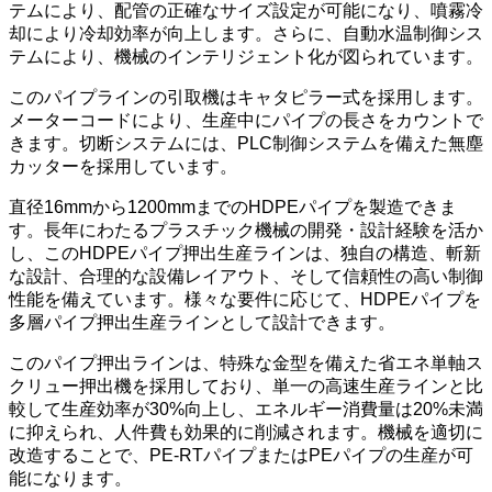
テムにより、配管の正確なサイズ設定が可能になり、噴霧冷
却により冷却効率が向上します。さらに、自動水温制御シス
テムにより、機械のインテリジェント化が図られています。
このパイプラインの引取機はキャタピラー式を採用します。
メーターコードにより、生産中にパイプの長さをカウントで
きます。切断システムには、PLC制御システムを備えた無塵
カッターを採用しています。
直径16mmから1200mmまでのHDPEパイプを製造できま
す。長年にわたるプラスチック機械の開発・設計経験を活か
し、このHDPEパイプ押出生産ラインは、独自の構造、斬新
な設計、合理的な設備レイアウト、そして信頼性の高い制御
性能を備えています。様々な要件に応じて、HDPEパイプを
多層パイプ押出生産ラインとして設計できます。
このパイプ押出ラインは、特殊な金型を備えた省エネ単軸ス
クリュー押出機を採用しており、単一の高速生産ラインと比
較して生産効率が30%向上し、エネルギー消費量は20%未満
に抑えられ、人件費も効果的に削減されます。機械を適切に
改造することで、PE-RTパイプまたはPEパイプの生産が可
能になります。