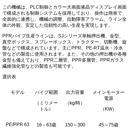
この機械は、PLC制御とカラー大画面液晶ディスプレイ画面
で構成される制御システムを採用しており、操作は簡単で、
全面的に連携し、機械の調整、自動障害アラーム、ライン全
体の外観、安定した信頼性の高い生産を実現します。
PPRパイプ生産ラインは、SJシリーズ単軸押出機、金型、
真空ボックス、スプレーボックス、トラクター、切断機、旋
盤などで構成されています。主にPPR、PE-RT温水・冷水
管などの製造に使用されます。また、その他の押出機や各種
金型も備えており、PPR二層管、PPR多層管、PPRガラス
繊維強化管などの製造も可能です。
選択表
モデル
パイプ範囲
出力容量
メインモーター
電源
（ミリメー
（kg/時）
トル）
（KW）
PE/PPR 63
16～63歳
150～300
45～75歳