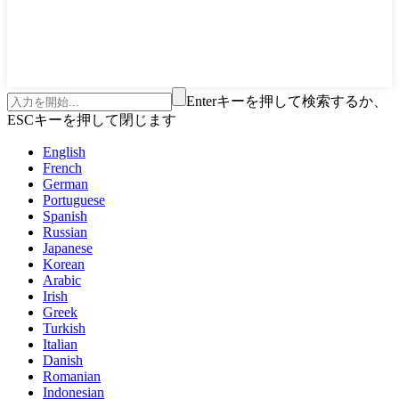
Enterキーを押して検索するか、
ESCキーを押して閉じます
English
French
German
Portuguese
Spanish
Russian
Japanese
Korean
Arabic
Irish
Greek
Turkish
Italian
Danish
Romanian
Indonesian