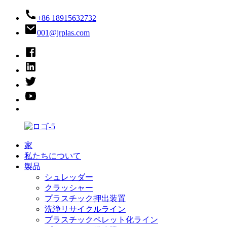
+86 18915632732
001@jrplas.com
家
私たちについて
製品
シュレッダー
クラッシャー
プラスチック押出装置
洗浄リサイクルライン
プラスチックペレット化ライン