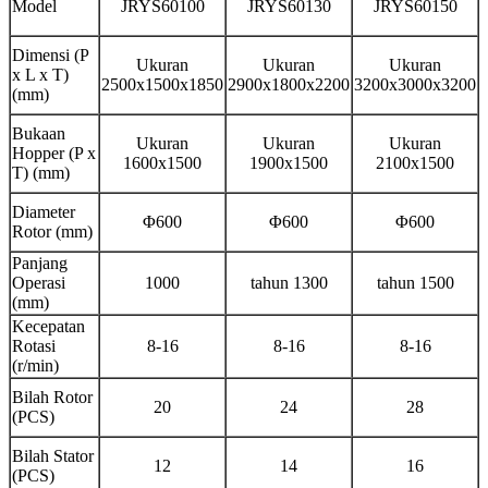
Model
JRYS60100
JRYS60130
JRYS60150
Dimensi (P
Ukuran
Ukuran
Ukuran
x L x T)
2500x1500x1850
2900x1800x2200
3200x3000x3200
(mm)
Bukaan
Ukuran
Ukuran
Ukuran
Hopper (P x
1600x1500
1900x1500
2100x1500
T) (mm)
Diameter
Φ600
Φ600
Φ600
Rotor (mm)
Panjang
Operasi
1000
tahun 1300
tahun 1500
(mm)
Kecepatan
Rotasi
8-16
8-16
8-16
(r/min)
Bilah Rotor
20
24
28
(PCS)
Bilah Stator
12
14
16
(PCS)