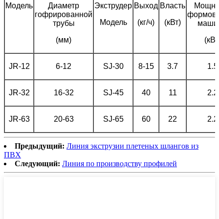
Модель
Диаметр
Экструдер
Выход
Власть
Мощно
гофрированной
формов
Модель
(кг/ч)
(кВт)
трубы
маши
(мм)
(кВт
JR-12
6-12
SJ-30
8-15
3.7
1.5
JR-32
16-32
SJ-45
40
11
2.2
JR-63
20-63
SJ-65
60
22
2.2
Предыдущий:
Линия экструзии плетеных шлангов из
ПВХ
Следующий:
Линия по производству профилей