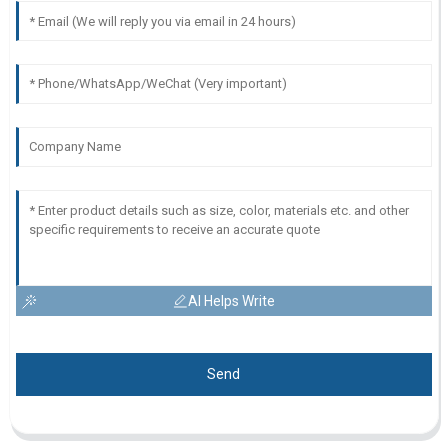
AI Helps Write
Send