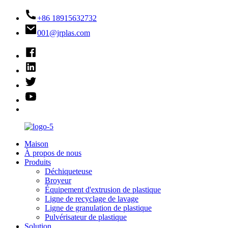
+86 18915632732
001@jrplas.com
Maison
À propos de nous
Produits
Déchiqueteuse
Broyeur
Équipement d'extrusion de plastique
Ligne de recyclage de lavage
Ligne de granulation de plastique
Pulvérisateur de plastique
Solution