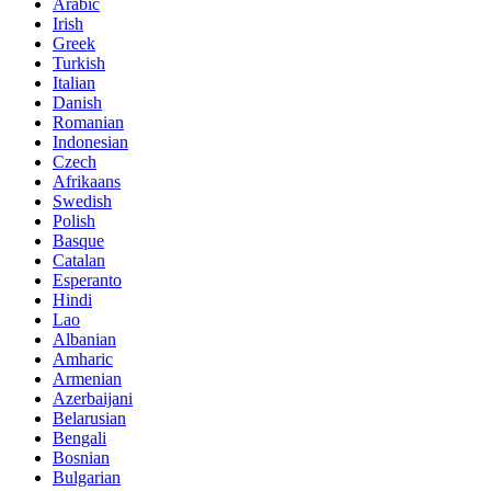
Arabic
Irish
Greek
Turkish
Italian
Danish
Romanian
Indonesian
Czech
Afrikaans
Swedish
Polish
Basque
Catalan
Esperanto
Hindi
Lao
Albanian
Amharic
Armenian
Azerbaijani
Belarusian
Bengali
Bosnian
Bulgarian